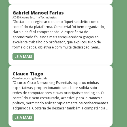
bem estruturado, claro e apresentado de forma
progressiva, o que facilita o entendimento mesmo para
quem não tem uma bagagem técnica muito avançada.”
Gabriel Manoel Farias
AZ-500: Azure Security Technologies
“Gostaria de registrar o quanto fiquei satisfeito com o
conteúdo da plataforma. O material foi bem-organizado,
claro e de fácil compreensão. A experiência de
aprendizado foi ainda mais enriquecedora graças ao
excelente trabalho do professor, que explicou tudo de
forma didática, objetiva e com muita dedicação. Sem
dúvida, foi uma jornada de muito aprendizado!”
LEIA MAIS
Clauco Tiago
Cisco Networking Essentials
“O curso Cisco Networking Essentials superou minhas
expectativas, proporcionando uma base sólida sobre
redes de computadores e suas principais tecnologias. O
conteúdo é bem estruturado, acessível para iniciantes e
prático, permitindo aplicar rapidamente os conhecimentos
adquiridos. Gostaria de destacar também a competência e
o conhecimento técnico do instrutor Peterson, que
LEIA MAIS
demonstrou total domínio do assunto e soube explicar
conceitos complexos de forma clara e objetiva. Sua