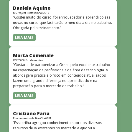
didática facilitou o aprendizado e tornou as aulas
dinâmicas e envolventes. Recomendo o curso para todos
Daniela Aquino
que desejam iniciar ou aprofundar seus conhecimentos em
MS Project Professional 2019
“Gostei muito do curso, foi enriquecedor e aprendi coisas
redes!”
novas no curso que facilitarão o meu dia a dia no trabalho.
Obrigada pelo treinamento.”
LEIA MAIS
Marta Comenale
ISO 20000 Fundamentos
“Gostaria de parabenizar a Green pelo excelente trabalho
na capacitação de profissionais da área de tecnologia. A
abordagem prática e o foco em conteúdos atualizados
fazem uma grande diferença no aprendizado e na
preparação para o mercado de trabalho.”
LEIA MAIS
Cristiano Faria
Fundamentos da IA e ChatGPT
“Essa trilha agregou conhecimento sobre os diversos
recursos de IA existentes no mercado e ajudou a