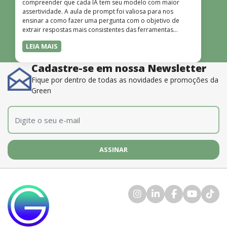
compreender que cada IA tem seu modelo com maior
assertividade. A aula de prompt foi valiosa para nos
ensinar a como fazer uma pergunta com o objetivo de
extrair respostas mais consistentes das ferramentas
disponíveis. O instrutor também é muito bom, além de
LEIA MAIS
dominar o conteúdo, possui uma didática que incentiva o
aprendizado.”
Cadastre-se em nossa Newsletter
Fique por dentro de todas as novidades e promoções da
Green
E-mail
*