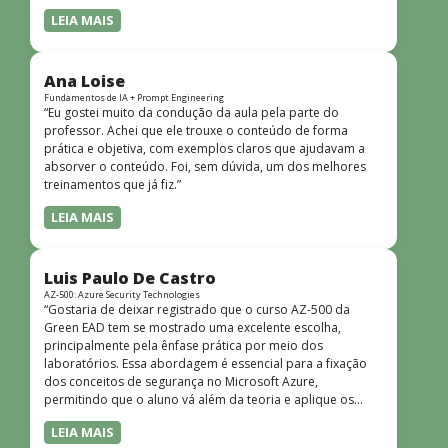
LEIA MAIS
Ana Loise
Fundamentos de IA + Prompt Engineering
“Eu gostei muito da condução da aula pela parte do
professor. Achei que ele trouxe o conteúdo de forma
prática e objetiva, com exemplos claros que ajudavam a
absorver o conteúdo. Foi, sem dúvida, um dos melhores
treinamentos que já fiz.”
LEIA MAIS
Luis Paulo De Castro
AZ-500: Azure Security Technologies
“Gostaria de deixar registrado que o curso AZ-500 da
Green EAD tem se mostrado uma excelente escolha,
principalmente pela ênfase prática por meio dos
laboratórios. Essa abordagem é essencial para a fixação
dos conceitos de segurança no Microsoft Azure,
permitindo que o aluno vá além da teoria e aplique os
conhecimentos em cenários reais e simulados. Outro
LEIA MAIS
ponto muito positivo é a didática do curso. O conteúdo é