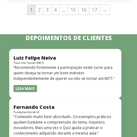
1
2
3
4
…
15
16
17
→
DEPOIMENTOS DE CLIENTES
Luiz Felipe Neiva
Train the Trainer (MCT)
“Recomendo fortemente a participação neste curso para
quem deseja se tornar um bom instrutor.
Independentemente de querer ou não se tornar um MCT.”
LEIA MAIS
Fernando Costa
Fundamentos de IA
“Conteúdo muito bem abordado. Os exemplos práticos
ajudam bastante a compreensão do tema. Assuntos
inovadores. Mais uma vez o Quiz ajuda a praticar o
conhecimento adquirido durante a mesma aula.”