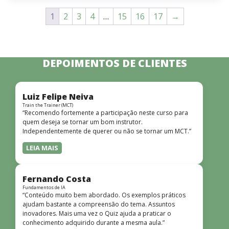
1
2
3
4
…
15
16
17
→
DEPOIMENTOS DE CLIENTES
Luiz Felipe Neiva
Train the Trainer (MCT)
“Recomendo fortemente a participação neste curso para
quem deseja se tornar um bom instrutor.
Independentemente de querer ou não se tornar um MCT.”
LEIA MAIS
Fernando Costa
Fundamentos de IA
“Conteúdo muito bem abordado. Os exemplos práticos
ajudam bastante a compreensão do tema. Assuntos
inovadores. Mais uma vez o Quiz ajuda a praticar o
conhecimento adquirido durante a mesma aula.”