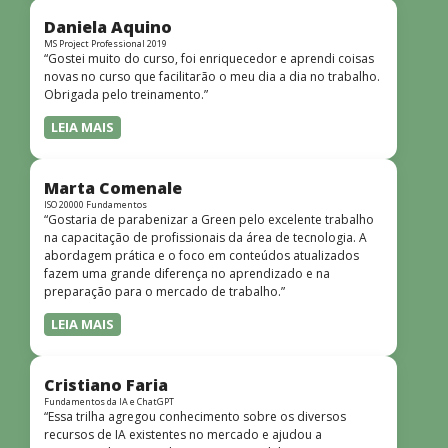
didática facilitou o aprendizado e tornou as aulas
dinâmicas e envolventes. Recomendo o curso para todos
Daniela Aquino
que desejam iniciar ou aprofundar seus conhecimentos em
MS Project Professional 2019
“Gostei muito do curso, foi enriquecedor e aprendi coisas
redes!”
novas no curso que facilitarão o meu dia a dia no trabalho.
Obrigada pelo treinamento.”
LEIA MAIS
Marta Comenale
ISO 20000 Fundamentos
“Gostaria de parabenizar a Green pelo excelente trabalho
na capacitação de profissionais da área de tecnologia. A
abordagem prática e o foco em conteúdos atualizados
fazem uma grande diferença no aprendizado e na
preparação para o mercado de trabalho.”
LEIA MAIS
Cristiano Faria
Fundamentos da IA e ChatGPT
“Essa trilha agregou conhecimento sobre os diversos
recursos de IA existentes no mercado e ajudou a