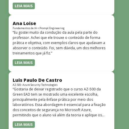
LEIA MAIS
Ana Loise
Fundamentos de IA + Prompt Engineering
“Eu gostei muito da condução da aula pela parte do
professor. Achei que ele trouxe o conteúdo de forma
prática e objetiva, com exemplos claros que ajudavam a
absorver o conteúdo. Foi, sem dúvida, um dos melhores
treinamentos que já fiz.”
LEIA MAIS
Luis Paulo De Castro
AZ-500: Azure Security Technologies
“Gostaria de deixar registrado que o curso AZ-500 da
Green EAD tem se mostrado uma excelente escolha,
principalmente pela ênfase prática por meio dos
laboratórios. Essa abordagem é essencial para a fixação
dos conceitos de segurança no Microsoft Azure,
permitindo que o aluno vá além da teoria e aplique os
conhecimentos em cenários reais e simulados. Outro
LEIA MAIS
ponto muito positivo é a didática do curso. O conteúdo é