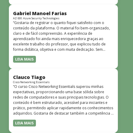
bem estruturado, claro e apresentado de forma
progressiva, o que facilita o entendimento mesmo para
quem não tem uma bagagem técnica muito avançada.”
Gabriel Manoel Farias
AZ-500: Azure Security Technologies
“Gostaria de registrar o quanto fiquei satisfeito com o
conteúdo da plataforma. O material foi bem-organizado,
claro e de fácil compreensão. A experiência de
aprendizado foi ainda mais enriquecedora graças ao
excelente trabalho do professor, que explicou tudo de
forma didática, objetiva e com muita dedicação. Sem
dúvida, foi uma jornada de muito aprendizado!”
LEIA MAIS
Clauco Tiago
Cisco Networking Essentials
“O curso Cisco Networking Essentials superou minhas
expectativas, proporcionando uma base sólida sobre
redes de computadores e suas principais tecnologias. O
conteúdo é bem estruturado, acessível para iniciantes e
prático, permitindo aplicar rapidamente os conhecimentos
adquiridos. Gostaria de destacar também a competência e
o conhecimento técnico do instrutor Peterson, que
LEIA MAIS
demonstrou total domínio do assunto e soube explicar
conceitos complexos de forma clara e objetiva. Sua