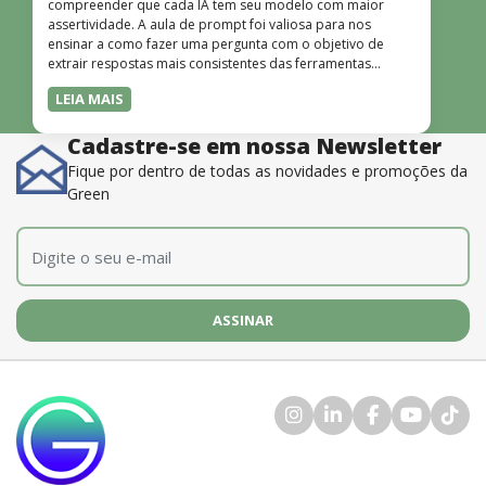
compreender que cada IA tem seu modelo com maior
assertividade. A aula de prompt foi valiosa para nos
ensinar a como fazer uma pergunta com o objetivo de
extrair respostas mais consistentes das ferramentas
disponíveis. O instrutor também é muito bom, além de
LEIA MAIS
dominar o conteúdo, possui uma didática que incentiva o
aprendizado.”
Cadastre-se em nossa Newsletter
Fique por dentro de todas as novidades e promoções da
Green
E-mail
*