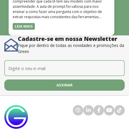
compreender que cada IA tem seu modelo com maior
assertividade. A aula de prompt foi valiosa para nos
ensinar a como fazer uma pergunta com o objetivo de
extrair respostas mais consistentes das ferramentas
disponíveis. O instrutor também é muito bom, além de
LEIA MAIS
dominar o conteúdo, possui uma didática que incentiva o
aprendizado.”
Cadastre-se em nossa Newsletter
Fique por dentro de todas as novidades e promoções da
Green
E-mail
*