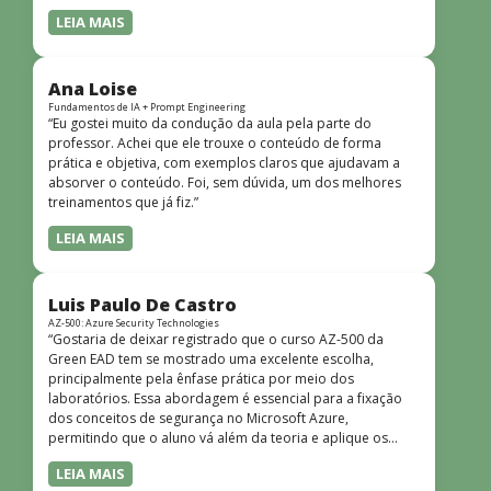
LEIA MAIS
Ana Loise
Fundamentos de IA + Prompt Engineering
“Eu gostei muito da condução da aula pela parte do
professor. Achei que ele trouxe o conteúdo de forma
prática e objetiva, com exemplos claros que ajudavam a
absorver o conteúdo. Foi, sem dúvida, um dos melhores
treinamentos que já fiz.”
LEIA MAIS
Luis Paulo De Castro
AZ-500: Azure Security Technologies
“Gostaria de deixar registrado que o curso AZ-500 da
Green EAD tem se mostrado uma excelente escolha,
principalmente pela ênfase prática por meio dos
laboratórios. Essa abordagem é essencial para a fixação
dos conceitos de segurança no Microsoft Azure,
permitindo que o aluno vá além da teoria e aplique os
conhecimentos em cenários reais e simulados. Outro
LEIA MAIS
ponto muito positivo é a didática do curso. O conteúdo é