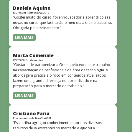
didática facilitou o aprendizado e tornou as aulas
dinâmicas e envolventes. Recomendo o curso para todos
Daniela Aquino
que desejam iniciar ou aprofundar seus conhecimentos em
MS Project Professional 2019
“Gostei muito do curso, foi enriquecedor e aprendi coisas
redes!”
novas no curso que facilitarão o meu dia a dia no trabalho.
Obrigada pelo treinamento.”
LEIA MAIS
Marta Comenale
ISO 20000 Fundamentos
“Gostaria de parabenizar a Green pelo excelente trabalho
na capacitação de profissionais da área de tecnologia. A
abordagem prática e o foco em conteúdos atualizados
fazem uma grande diferença no aprendizado e na
preparação para o mercado de trabalho.”
LEIA MAIS
Cristiano Faria
Fundamentos da IA e ChatGPT
“Essa trilha agregou conhecimento sobre os diversos
recursos de IA existentes no mercado e ajudou a