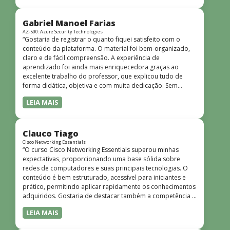
bem estruturado, claro e apresentado de forma
progressiva, o que facilita o entendimento mesmo para
quem não tem uma bagagem técnica muito avançada.”
Gabriel Manoel Farias
AZ-500: Azure Security Technologies
“Gostaria de registrar o quanto fiquei satisfeito com o
conteúdo da plataforma. O material foi bem-organizado,
claro e de fácil compreensão. A experiência de
aprendizado foi ainda mais enriquecedora graças ao
excelente trabalho do professor, que explicou tudo de
forma didática, objetiva e com muita dedicação. Sem
dúvida, foi uma jornada de muito aprendizado!”
LEIA MAIS
Clauco Tiago
Cisco Networking Essentials
“O curso Cisco Networking Essentials superou minhas
expectativas, proporcionando uma base sólida sobre
redes de computadores e suas principais tecnologias. O
conteúdo é bem estruturado, acessível para iniciantes e
prático, permitindo aplicar rapidamente os conhecimentos
adquiridos. Gostaria de destacar também a competência e
o conhecimento técnico do instrutor Peterson, que
LEIA MAIS
demonstrou total domínio do assunto e soube explicar
conceitos complexos de forma clara e objetiva. Sua