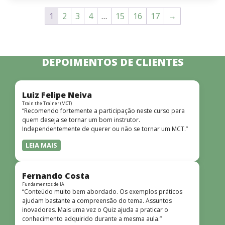
1
2
3
4
…
15
16
17
→
DEPOIMENTOS DE CLIENTES
Luiz Felipe Neiva
Train the Trainer (MCT)
“Recomendo fortemente a participação neste curso para
quem deseja se tornar um bom instrutor.
Independentemente de querer ou não se tornar um MCT.”
LEIA MAIS
Fernando Costa
Fundamentos de IA
“Conteúdo muito bem abordado. Os exemplos práticos
ajudam bastante a compreensão do tema. Assuntos
inovadores. Mais uma vez o Quiz ajuda a praticar o
conhecimento adquirido durante a mesma aula.”