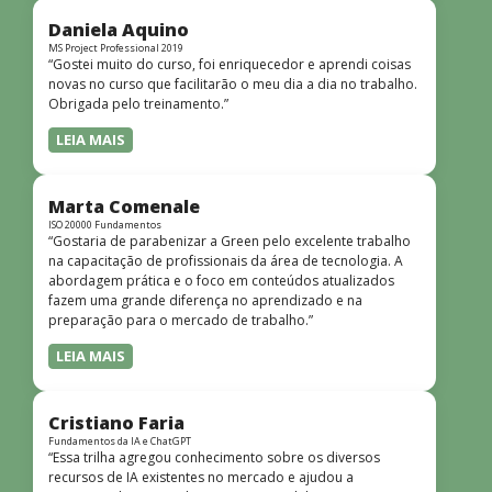
didática facilitou o aprendizado e tornou as aulas
dinâmicas e envolventes. Recomendo o curso para todos
Daniela Aquino
que desejam iniciar ou aprofundar seus conhecimentos em
MS Project Professional 2019
“Gostei muito do curso, foi enriquecedor e aprendi coisas
redes!”
novas no curso que facilitarão o meu dia a dia no trabalho.
Obrigada pelo treinamento.”
LEIA MAIS
Marta Comenale
ISO 20000 Fundamentos
“Gostaria de parabenizar a Green pelo excelente trabalho
na capacitação de profissionais da área de tecnologia. A
abordagem prática e o foco em conteúdos atualizados
fazem uma grande diferença no aprendizado e na
preparação para o mercado de trabalho.”
LEIA MAIS
Cristiano Faria
Fundamentos da IA e ChatGPT
“Essa trilha agregou conhecimento sobre os diversos
recursos de IA existentes no mercado e ajudou a