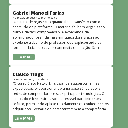
bem estruturado, claro e apresentado de forma
progressiva, o que facilita o entendimento mesmo para
quem não tem uma bagagem técnica muito avançada.”
Gabriel Manoel Farias
AZ-500: Azure Security Technologies
“Gostaria de registrar o quanto fiquei satisfeito com o
conteúdo da plataforma. O material foi bem-organizado,
claro e de fácil compreensão. A experiência de
aprendizado foi ainda mais enriquecedora graças ao
excelente trabalho do professor, que explicou tudo de
forma didática, objetiva e com muita dedicação. Sem
dúvida, foi uma jornada de muito aprendizado!”
LEIA MAIS
Clauco Tiago
Cisco Networking Essentials
“O curso Cisco Networking Essentials superou minhas
expectativas, proporcionando uma base sólida sobre
redes de computadores e suas principais tecnologias. O
conteúdo é bem estruturado, acessível para iniciantes e
prático, permitindo aplicar rapidamente os conhecimentos
adquiridos. Gostaria de destacar também a competência e
o conhecimento técnico do instrutor Peterson, que
LEIA MAIS
demonstrou total domínio do assunto e soube explicar
conceitos complexos de forma clara e objetiva. Sua