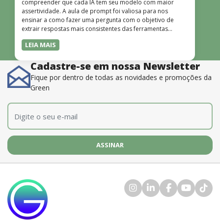
compreender que cada IA tem seu modelo com maior
assertividade. A aula de prompt foi valiosa para nos
ensinar a como fazer uma pergunta com o objetivo de
extrair respostas mais consistentes das ferramentas
disponíveis. O instrutor também é muito bom, além de
LEIA MAIS
dominar o conteúdo, possui uma didática que incentiva o
aprendizado.”
Cadastre-se em nossa Newsletter
Fique por dentro de todas as novidades e promoções da
Green
E-mail
*