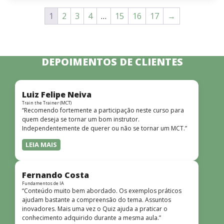
1
2
3
4
…
15
16
17
→
DEPOIMENTOS DE CLIENTES
Luiz Felipe Neiva
Train the Trainer (MCT)
“Recomendo fortemente a participação neste curso para
quem deseja se tornar um bom instrutor.
Independentemente de querer ou não se tornar um MCT.”
LEIA MAIS
Fernando Costa
Fundamentos de IA
“Conteúdo muito bem abordado. Os exemplos práticos
ajudam bastante a compreensão do tema. Assuntos
inovadores. Mais uma vez o Quiz ajuda a praticar o
conhecimento adquirido durante a mesma aula.”