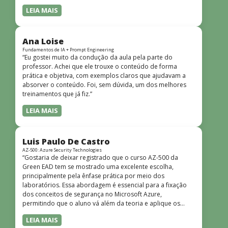
LEIA MAIS
Ana Loise
Fundamentos de IA + Prompt Engineering
“Eu gostei muito da condução da aula pela parte do
professor. Achei que ele trouxe o conteúdo de forma
prática e objetiva, com exemplos claros que ajudavam a
absorver o conteúdo. Foi, sem dúvida, um dos melhores
treinamentos que já fiz.”
LEIA MAIS
Luis Paulo De Castro
AZ-500: Azure Security Technologies
“Gostaria de deixar registrado que o curso AZ-500 da
Green EAD tem se mostrado uma excelente escolha,
principalmente pela ênfase prática por meio dos
laboratórios. Essa abordagem é essencial para a fixação
dos conceitos de segurança no Microsoft Azure,
permitindo que o aluno vá além da teoria e aplique os
conhecimentos em cenários reais e simulados. Outro
LEIA MAIS
ponto muito positivo é a didática do curso. O conteúdo é