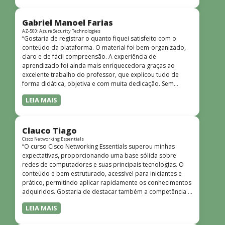
bem estruturado, claro e apresentado de forma
progressiva, o que facilita o entendimento mesmo para
quem não tem uma bagagem técnica muito avançada.”
Gabriel Manoel Farias
AZ-500: Azure Security Technologies
“Gostaria de registrar o quanto fiquei satisfeito com o
conteúdo da plataforma. O material foi bem-organizado,
claro e de fácil compreensão. A experiência de
aprendizado foi ainda mais enriquecedora graças ao
excelente trabalho do professor, que explicou tudo de
forma didática, objetiva e com muita dedicação. Sem
dúvida, foi uma jornada de muito aprendizado!”
LEIA MAIS
Clauco Tiago
Cisco Networking Essentials
“O curso Cisco Networking Essentials superou minhas
expectativas, proporcionando uma base sólida sobre
redes de computadores e suas principais tecnologias. O
conteúdo é bem estruturado, acessível para iniciantes e
prático, permitindo aplicar rapidamente os conhecimentos
adquiridos. Gostaria de destacar também a competência e
o conhecimento técnico do instrutor Peterson, que
LEIA MAIS
demonstrou total domínio do assunto e soube explicar
conceitos complexos de forma clara e objetiva. Sua