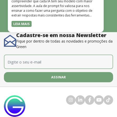
compreender que cada IA tem seu modelo com maior
assertividade. A aula de prompt foi valiosa para nos
ensinar a como fazer uma pergunta com o objetivo de
extrair respostas mais consistentes das ferramentas
disponíveis. O instrutor também é muito bom, além de
LEIA MAIS
dominar o conteúdo, possui uma didática que incentiva o
aprendizado.”
Cadastre-se em nossa Newsletter
Fique por dentro de todas as novidades e promoções da
Green
E-mail
*