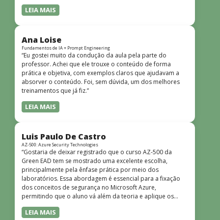
LEIA MAIS
Ana Loise
Fundamentos de IA + Prompt Engineering
“Eu gostei muito da condução da aula pela parte do
professor. Achei que ele trouxe o conteúdo de forma
prática e objetiva, com exemplos claros que ajudavam a
absorver o conteúdo. Foi, sem dúvida, um dos melhores
treinamentos que já fiz.”
LEIA MAIS
Luis Paulo De Castro
AZ-500: Azure Security Technologies
“Gostaria de deixar registrado que o curso AZ-500 da
Green EAD tem se mostrado uma excelente escolha,
principalmente pela ênfase prática por meio dos
laboratórios. Essa abordagem é essencial para a fixação
dos conceitos de segurança no Microsoft Azure,
permitindo que o aluno vá além da teoria e aplique os
conhecimentos em cenários reais e simulados. Outro
LEIA MAIS
ponto muito positivo é a didática do curso. O conteúdo é