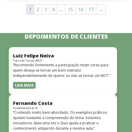
1
2
3
4
…
15
16
17
→
DEPOIMENTOS DE CLIENTES
Luiz Felipe Neiva
Train the Trainer (MCT)
“Recomendo fortemente a participação neste curso para
quem deseja se tornar um bom instrutor.
Independentemente de querer ou não se tornar um MCT.”
LEIA MAIS
Fernando Costa
Fundamentos de IA
“Conteúdo muito bem abordado. Os exemplos práticos
ajudam bastante a compreensão do tema. Assuntos
inovadores. Mais uma vez o Quiz ajuda a praticar o
conhecimento adquirido durante a mesma aula.”