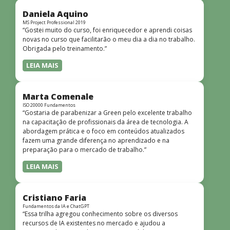
didática facilitou o aprendizado e tornou as aulas
dinâmicas e envolventes. Recomendo o curso para todos
Daniela Aquino
que desejam iniciar ou aprofundar seus conhecimentos em
MS Project Professional 2019
“Gostei muito do curso, foi enriquecedor e aprendi coisas
redes!”
novas no curso que facilitarão o meu dia a dia no trabalho.
Obrigada pelo treinamento.”
LEIA MAIS
Marta Comenale
ISO 20000 Fundamentos
“Gostaria de parabenizar a Green pelo excelente trabalho
na capacitação de profissionais da área de tecnologia. A
abordagem prática e o foco em conteúdos atualizados
fazem uma grande diferença no aprendizado e na
preparação para o mercado de trabalho.”
LEIA MAIS
Cristiano Faria
Fundamentos da IA e ChatGPT
“Essa trilha agregou conhecimento sobre os diversos
recursos de IA existentes no mercado e ajudou a