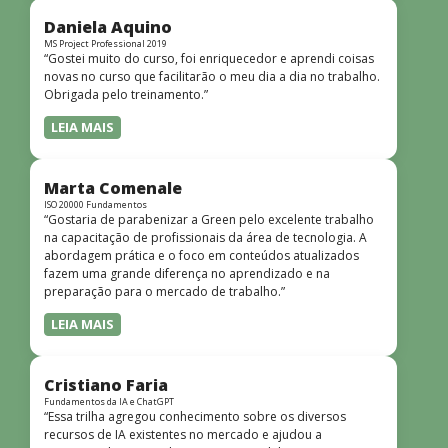
didática facilitou o aprendizado e tornou as aulas
dinâmicas e envolventes. Recomendo o curso para todos
Daniela Aquino
que desejam iniciar ou aprofundar seus conhecimentos em
MS Project Professional 2019
“Gostei muito do curso, foi enriquecedor e aprendi coisas
redes!”
novas no curso que facilitarão o meu dia a dia no trabalho.
Obrigada pelo treinamento.”
LEIA MAIS
Marta Comenale
ISO 20000 Fundamentos
“Gostaria de parabenizar a Green pelo excelente trabalho
na capacitação de profissionais da área de tecnologia. A
abordagem prática e o foco em conteúdos atualizados
fazem uma grande diferença no aprendizado e na
preparação para o mercado de trabalho.”
LEIA MAIS
Cristiano Faria
Fundamentos da IA e ChatGPT
“Essa trilha agregou conhecimento sobre os diversos
recursos de IA existentes no mercado e ajudou a