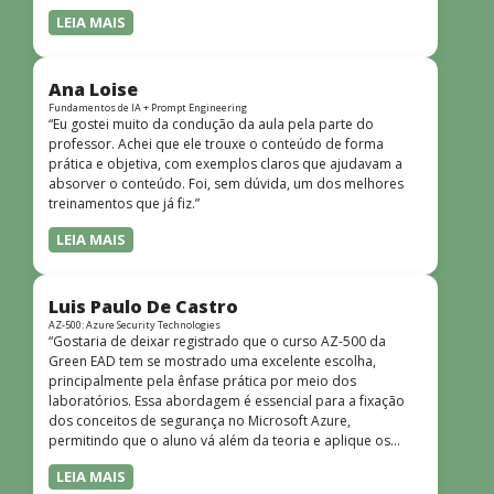
LEIA MAIS
Ana Loise
Fundamentos de IA + Prompt Engineering
“Eu gostei muito da condução da aula pela parte do
professor. Achei que ele trouxe o conteúdo de forma
prática e objetiva, com exemplos claros que ajudavam a
absorver o conteúdo. Foi, sem dúvida, um dos melhores
treinamentos que já fiz.”
LEIA MAIS
Luis Paulo De Castro
AZ-500: Azure Security Technologies
“Gostaria de deixar registrado que o curso AZ-500 da
Green EAD tem se mostrado uma excelente escolha,
principalmente pela ênfase prática por meio dos
laboratórios. Essa abordagem é essencial para a fixação
dos conceitos de segurança no Microsoft Azure,
permitindo que o aluno vá além da teoria e aplique os
conhecimentos em cenários reais e simulados. Outro
LEIA MAIS
ponto muito positivo é a didática do curso. O conteúdo é