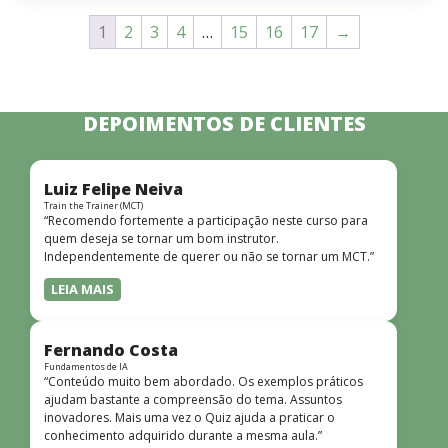
1
2
3
4
…
15
16
17
→
DEPOIMENTOS DE CLIENTES
Luiz Felipe Neiva
Train the Trainer (MCT)
“Recomendo fortemente a participação neste curso para
quem deseja se tornar um bom instrutor.
Independentemente de querer ou não se tornar um MCT.”
LEIA MAIS
Fernando Costa
Fundamentos de IA
“Conteúdo muito bem abordado. Os exemplos práticos
ajudam bastante a compreensão do tema. Assuntos
inovadores. Mais uma vez o Quiz ajuda a praticar o
conhecimento adquirido durante a mesma aula.”