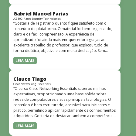
bem estruturado, claro e apresentado de forma
progressiva, o que facilita o entendimento mesmo para
quem não tem uma bagagem técnica muito avançada.”
Gabriel Manoel Farias
AZ-500: Azure Security Technologies
“Gostaria de registrar o quanto fiquei satisfeito com o
conteúdo da plataforma. O material foi bem-organizado,
claro e de fácil compreensão. A experiência de
aprendizado foi ainda mais enriquecedora graças ao
excelente trabalho do professor, que explicou tudo de
forma didática, objetiva e com muita dedicação. Sem
dúvida, foi uma jornada de muito aprendizado!”
LEIA MAIS
Clauco Tiago
Cisco Networking Essentials
“O curso Cisco Networking Essentials superou minhas
expectativas, proporcionando uma base sólida sobre
redes de computadores e suas principais tecnologias. O
conteúdo é bem estruturado, acessível para iniciantes e
prático, permitindo aplicar rapidamente os conhecimentos
adquiridos. Gostaria de destacar também a competência e
o conhecimento técnico do instrutor Peterson, que
LEIA MAIS
demonstrou total domínio do assunto e soube explicar
conceitos complexos de forma clara e objetiva. Sua