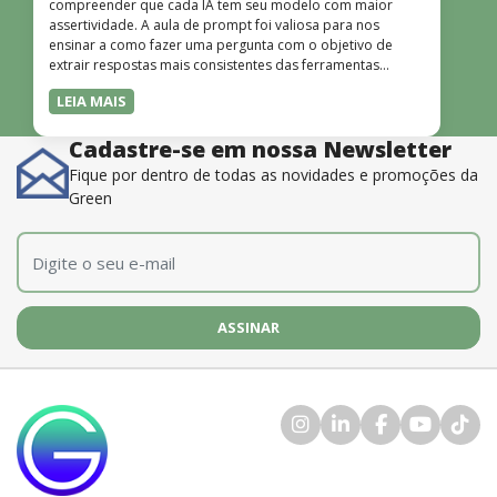
compreender que cada IA tem seu modelo com maior
assertividade. A aula de prompt foi valiosa para nos
ensinar a como fazer uma pergunta com o objetivo de
extrair respostas mais consistentes das ferramentas
disponíveis. O instrutor também é muito bom, além de
LEIA MAIS
dominar o conteúdo, possui uma didática que incentiva o
aprendizado.”
Cadastre-se em nossa Newsletter
Fique por dentro de todas as novidades e promoções da
Green
E-mail
*