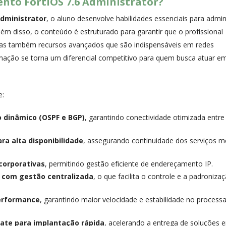
nto FortiOS 7.6 Administrator?
Administrator
, o aluno desenvolve habilidades essenciais para admin
ém disso, o conteúdo é estruturado para garantir que o profissional
as também recursos avançados que são indispensáveis em redes
mação se torna um diferencial competitivo para quem busca atuar e
e:
 dinâmico (OSPF e BGP)
, garantindo conectividade otimizada entre
ra alta disponibilidade
, assegurando continuidade dos serviços 
corporativas
, permitindo gestão eficiente de endereçamento IP.
 com gestão centralizada
, o que facilita o controle e a padroniza
performance
, garantindo maior velocidade e estabilidade no proces
Gate para implantação rápida
, acelerando a entrega de soluções 