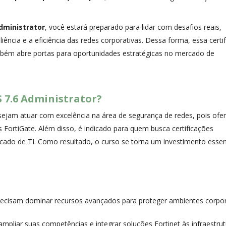
Administrator
, você estará preparado para lidar com desafios reais,
ência e a eficiência das redes corporativas. Dessa forma, essa certi
bém abre portas para oportunidades estratégicas no mercado de
 7.6 Administrator?
esejam atuar com excelência na área de segurança de redes, pois ofe
 FortiGate. Além disso, é indicado para quem busca certificações
cado de TI. Como resultado, o curso se torna um investimento essen
recisam dominar recursos avançados para proteger ambientes corpor
mpliar suas competências e integrar soluções Fortinet às infraestru