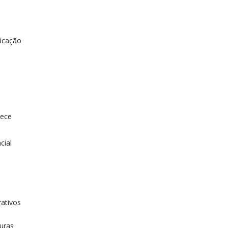
ficação
rece
cial
ativos
turas