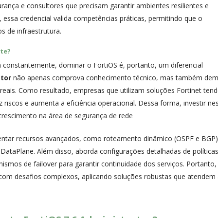
rança e consultores que precisam garantir ambientes resilientes e
essa credencial valida competências práticas, permitindo que o
s de infraestrutura.
nte?
constantemente, dominar o FortiOS é, portanto, um diferencial
ator
não apenas comprova conhecimento técnico, mas também dem
 reais. Como resultado, empresas que utilizam soluções Fortinet ten
duz riscos e aumenta a eficiência operacional. Dessa forma, investir ne
rescimento na área de segurança de rede
mentar recursos avançados, como roteamento dinâmico (OSPF e BGP)
o DataPlane. Além disso, aborda configurações detalhadas de política
mos de failover para garantir continuidade dos serviços. Portanto,
dar com desafios complexos, aplicando soluções robustas que atendem