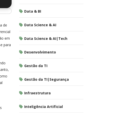
Data & BI
Data Science & AI
ça de
rencial
ção em
Data Science & AI|Tech
se para
Desenvolvimento
ando
Gestão da TI
tanto,
 Como
Gestão da TI|Segurança
al
Infraestrutura
Inteligência Artificial
s