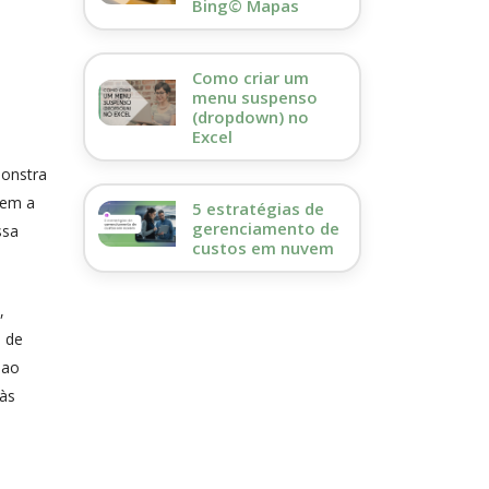
Bing© Mapas
Como criar um
menu suspenso
(dropdown) no
Excel
onstra
dem a
5 estratégias de
gerenciamento de
ssa
custos em nuvem
,
s de
 ao
 às