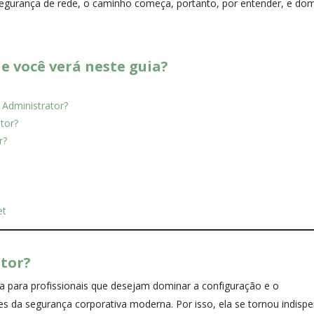
m segurança de rede, o caminho começa, portanto, por entender, e dom
ue você verá neste guia?
 Administrator?
tor?
r?
et
ator?
a para profissionais que desejam dominar a configuração e o
es da segurança corporativa moderna. Por isso, ela se tornou indisp