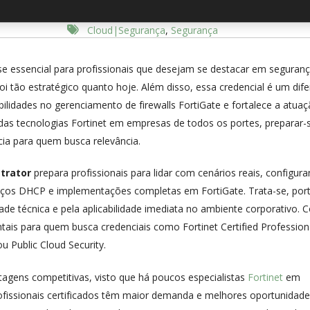
Cloud|Segurança
,
Segurança
e essencial para profissionais que desejam se destacar em seguran
oi tão estratégico quanto hoje. Além disso, essa credencial é um dife
bilidades no gerenciamento de firewalls FortiGate e fortalece a atua
as tecnologias Fortinet em empresas de todos os portes, preparar-
ia para quem busca relevância.
strator
prepara profissionais para lidar com cenários reais, configur
rviços DHCP e implementações completas em FortiGate. Trata-se, por
de técnica e pela aplicabilidade imediata no ambiente corporativo.
ais para quem busca credenciais como Fortinet Certified Profession
u Public Cloud Security.
agens competitivas, visto que há poucos especialistas
Fortinet
em
issionais certificados têm maior demanda e melhores oportunidade