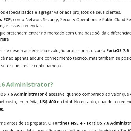
os especializados e agregar valor aos projetos de seus clientes.
s FCP
, como Network Security, Security Operations e Public Cloud Sec
nçar essas credenciais.
 que pretendem entrar no mercado com uma base sólida e diferencia
reira.
is e deseja acelerar sua evolução profissional, o curso
FortiOS 7.6
você não apenas adquire conhecimento técnico, mas também se posi
 setor que cresce continuamente.
.6 Administrator?
iOS 7.6 Administrator
é acessível quando comparado ao valor que 
inet custa, em média,
US$ 400
no total. No entanto, quando a credenc
00
.
ame antes de se preparar. O
Fortinet NSE 4 – FortiOS 7.6 Administ
s, sendo uma delas especificamente voltada para o domínio do Forti