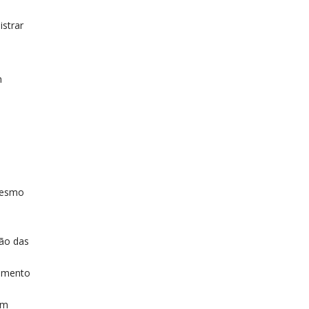
istrar
m
mesmo
ção das
samento
em