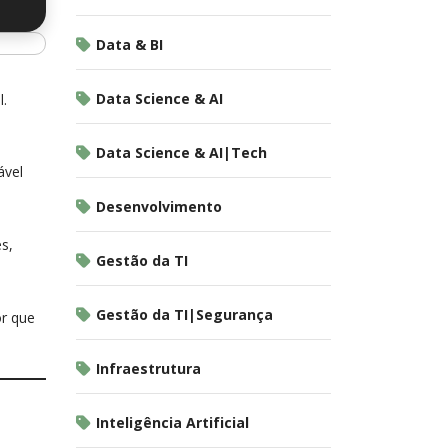
h
Data & BI
Data Science & AI
l.
Data Science & AI|Tech
ável
Desenvolvimento
s,
Gestão da TI
Gestão da TI|Segurança
or que
Infraestrutura
Inteligência Artificial