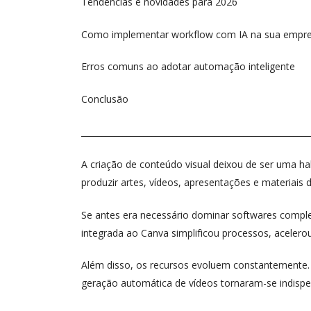
Tendências e novidades para 2026
Como implementar workflow com IA na sua empr
Erros comuns ao adotar automação inteligente
Conclusão
_______________________________________________________
A criação de conteúdo visual deixou de ser uma hab
produzir artes, vídeos, apresentações e materiais 
Se antes era necessário dominar softwares complexos
integrada ao Canva simplificou processos, acelerou
Além disso, os recursos evoluem constantemente
geração automática de vídeos tornaram-se indispe