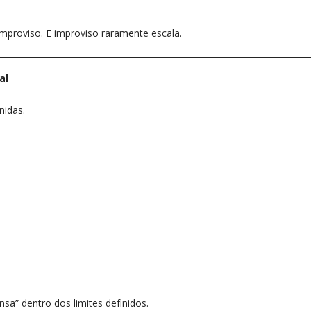
proviso. E improviso raramente escala.
al
nidas.
a” dentro dos limites definidos.