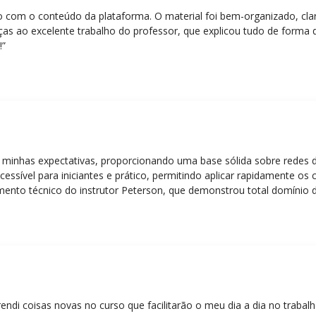
eito com o conteúdo da plataforma. O material foi bem-organizado, cla
ças ao excelente trabalho do professor, que explicou tudo de forma 
!”
 minhas expectativas, proporcionando uma base sólida sobre redes 
essível para iniciantes e prático, permitindo aplicar rapidamente os
nto técnico do instrutor Peterson, que demonstrou total domínio d
ática facilitou o aprendizado e tornou as aulas dinâmicas e envolve
entos em redes!”
rendi coisas novas no curso que facilitarão o meu dia a dia no trabal