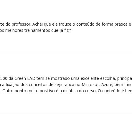
rte do professor. Achei que ele trouxe o conteúdo de forma prática 
os melhores treinamentos que já fiz.”
Z-500 da Green EAD tem se mostrado uma excelente escolha, principa
 a fixação dos conceitos de segurança no Microsoft Azure, permitind
 Outro ponto muito positivo é a didática do curso. O conteúdo é be
 mesmo para quem não tem uma bagagem técnica muito avançada.”