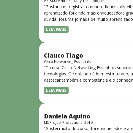
AZ-500: Azure Security Technologies
“Gostaria de registrar o quanto fiquei satisf
aprendizado foi ainda mais enriquecedora gra
dúvida, foi uma jornada de muito aprendizado
LEIA MAIS
Clauco Tiago
Cisco Networking Essentials
“O curso Cisco Networking Essentials superou
tecnologias. O conteúdo é bem estruturado, ac
destacar também a competência e o conhecime
complexos de forma clara e objetiva. Sua did
LEIA MAIS
desejam iniciar ou aprofundar seus conhecim
Daniela Aquino
MS Project Professional 2019
“Gostei muito do curso, foi enriquecedor e ap