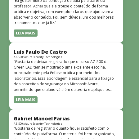
“Eu gostei muito da condução da aula pela parte do
professor. Achei que ele trouxe o conteúdo de forma
prática e objetiva, com exemplos claros que ajudavam a
absorver o conteúdo. Foi, sem dúvida, um dos melhores
treinamentos que já fiz.”
LEIA MAIS
Luis Paulo De Castro
AZ-500: Azure Security Technologies
“Gostaria de deixar registrado que o curso AZ-500 da
Green EAD tem se mostrado uma excelente escolha,
principalmente pela ênfase prática por meio dos
laboratórios. Essa abordagem é essencial para a fixação
dos conceitos de segurança no Microsoft Azure,
permitindo que o aluno vá além da teoria e aplique os
conhecimentos em cenários reais e simulados. Outro
LEIA MAIS
ponto muito positivo é a didática do curso. O conteúdo é
bem estruturado, claro e apresentado de forma
progressiva, o que facilita o entendimento mesmo para
quem não tem uma bagagem técnica muito avançada.”
Gabriel Manoel Farias
AZ-500: Azure Security Technologies
“Gostaria de registrar o quanto fiquei satisfeito com o
conteúdo da plataforma. O material foi bem-organizado,