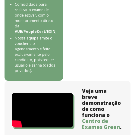
Comodidade para
realizar o exame de
onde estiver, com o
monitoramento direto
da
VUE/PeopleCert/EXIN
;
Nossa equipe emite o
voucher e o
agendamento é feito
exclusivamente pelo
candidato, pois requer
usuário e senha (dados
privados).
Veja uma
breve
demonstração
de como
funciona o
Centro de
Exames Green
.