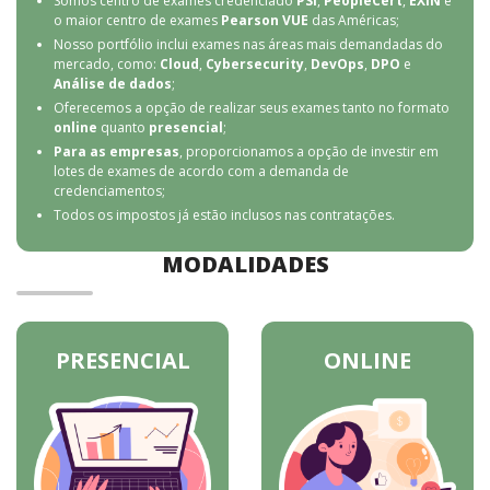
Somos centro de exames credenciado
PSI
,
PeopleCert
,
EXIN
e
o maior centro de exames
Pearson VUE
das Américas;
Nosso portfólio inclui exames nas áreas mais demandadas do
mercado, como:
Cloud
,
Cybersecurity
,
DevOps
,
DPO
e
Análise de dados
;
Oferecemos a opção de realizar seus exames tanto no formato
online
quanto
presencial
;
Para as empresas
, proporcionamos a opção de investir em
lotes de exames de acordo com a demanda de
credenciamentos;
Todos os impostos já estão inclusos nas contratações.
MODALIDADES
PRESENCIAL
ONLINE