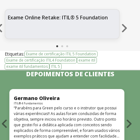
Exame Online Retake: ITIL® 5 Foundation
ITI
Ex
Etiquetas:
Exame de certificação ITIL 5 Foundation
Exame de certificação ITIL4 Foundation
exame itil
exame itil fundamentos
ITIL 5
DEPOIMENTOS DE CLIENTES
Germano Oliveira
ITIL® 4 Fundamentos
I
“Parabéns para Green pelo curso e o instrutor que possui
várias experiências!! As aulas foram conduzidas de forma
p
objetiva, sempre iniciou no horário previsto. Outro ponto
e
que gostei foi a didática aplicada com conceitos sendo
explicados de forma compreensível, e foram usados vários
exemplos práticos que ajudam a entender com facilidade.