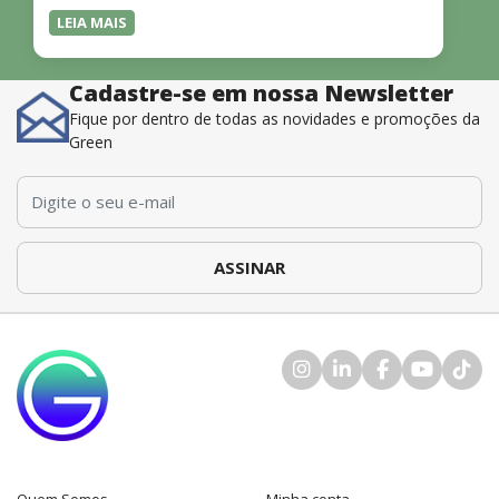
Irei recomendar para meus contatos e acredito que irei
LEIA MAIS
pesquisar outro curso na plataforma da Green para
realizar.”
Cadastre-se em nossa Newsletter
Fique por dentro de todas as novidades e promoções da
Green
E-mail
*
Quem Somos
Minha conta