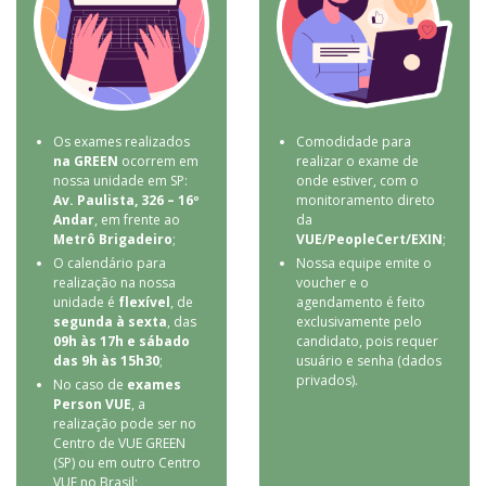
Os exames realizados
Comodidade para
na GREEN
ocorrem em
realizar o exame de
nossa unidade em SP:
onde estiver, com o
Av. Paulista, 326 – 16º
monitoramento direto
Andar
, em frente ao
da
Metrô Brigadeiro
;
VUE/PeopleCert/EXIN
;
O calendário para
Nossa equipe emite o
realização na nossa
voucher e o
unidade é
flexível
, de
agendamento é feito
segunda à sexta
, das
exclusivamente pelo
09h às 17h e sábado
candidato, pois requer
das 9h às 15h30
;
usuário e senha (dados
privados).
No caso de
exames
Person VUE
, a
realização pode ser no
Centro de VUE GREEN
(SP) ou em outro Centro
VUE no Brasil;