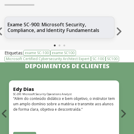
Exame SC-900: Microsoft Security,
SC-
Compliance, and Identity Fundamentals
Etiquetas:
exame SC-100
exame SC100
Microsoft Certified Cybersecurity Architect Expert
SC-100
SC100
DEPOIMENTOS DE CLIENTES
Edy Dias
SC-200: Microsoft Security Operations Analyst
A
“Além do conteúdo didático e bem objetivo, o instrutor tem
“
um amplo domínio sobre a matéria e transmite aos alunos
c
de forma clara, objetiva e descontraída.”