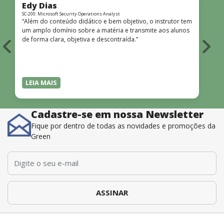
Edy Dias
SC-200: Microsoft Security Operations Analyst
A
“Além do conteúdo didático e bem objetivo, o instrutor tem
“
um amplo domínio sobre a matéria e transmite aos alunos
c
de forma clara, objetiva e descontraída.”
LEIA MAIS
Cadastre-se em nossa Newsletter
Fique por dentro de todas as novidades e promoções da
Green
E-mail
*