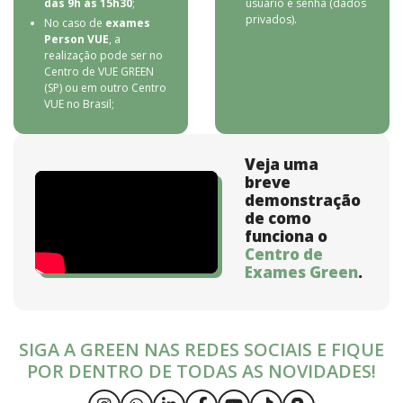
das 9h às 15h30
;
usuário e senha (dados
privados).
No caso de
exames
Person VUE
, a
realização pode ser no
Centro de VUE GREEN
(SP) ou em outro Centro
VUE no Brasil;
Veja uma
breve
demonstração
de como
funciona o
Centro de
Exames Green
.
SIGA A GREEN NAS REDES SOCIAIS E FIQUE
POR DENTRO DE TODAS AS NOVIDADES!