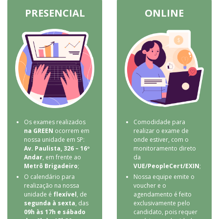
PRESENCIAL
ONLINE
Os exames realizados
Comodidade para
na GREEN
ocorrem em
realizar o exame de
nossa unidade em SP:
onde estiver, com o
Av. Paulista, 326 – 16º
monitoramento direto
Andar
, em frente ao
da
Metrô Brigadeiro
;
VUE/PeopleCert/EXIN
;
O calendário para
Nossa equipe emite o
realização na nossa
voucher e o
unidade é
flexível
, de
agendamento é feito
segunda à sexta
, das
exclusivamente pelo
09h às 17h e sábado
candidato, pois requer