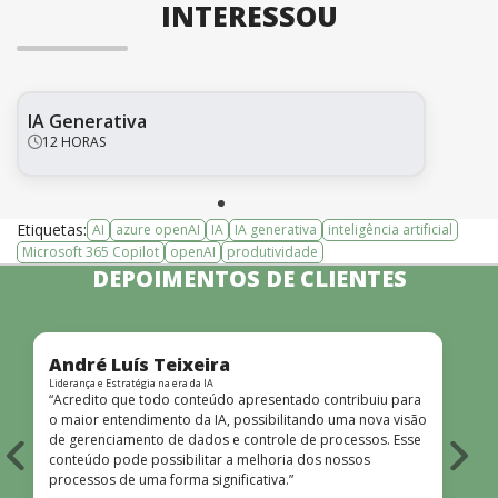
INTERESSOU
IA Generativa
12 HORAS
Etiquetas:
AI
azure openAI
IA
IA generativa
inteligência artificial
Microsoft 365 Copilot
openAI
produtividade
DEPOIMENTOS DE CLIENTES
André Luís Teixeira
Liderança e Estratégia na era da IA
L
“Acredito que todo conteúdo apresentado contribuiu para
“
o maior entendimento da IA, possibilitando uma nova visão
de gerenciamento de dados e controle de processos. Esse
m
conteúdo pode possibilitar a melhoria dos nossos
processos de uma forma significativa.”
G