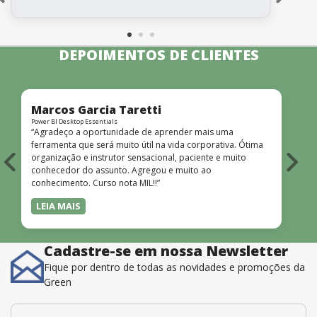
DEPOIMENTOS DE CLIENTES
Marcos Garcia Taretti
Power BI Desktop Essentials
P
“Agradeço a oportunidade de aprender mais uma
ferramenta que será muito útil na vida corporativa. Ótima
v
organização e instrutor sensacional, paciente e muito
conhecedor do assunto. Agregou e muito ao
conhecimento. Curso nota MIL!!”
LEIA MAIS
Cadastre-se em nossa Newsletter
Fique por dentro de todas as novidades e promoções da
Green
E-mail
*