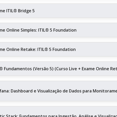
me ITIL® Bridge 5
me Online Simples: ITIL® 5 Foundation
me Online Retake: ITIL® 5 Foundation
L® Fundamentos (Versão 5) (Curso Live + Exame Online Re
fana: Dashboard e Visualização de Dados para Monitoram
stic Stack: Fundamentos para Ingestão, Análise e Visualiz