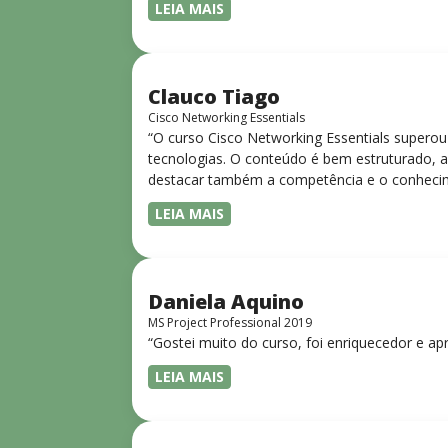
LEIA MAIS
Clauco Tiago
Cisco Networking Essentials
“O curso Cisco Networking Essentials superou
tecnologias. O conteúdo é bem estruturado, ac
destacar também a competência e o conhecime
complexos de forma clara e objetiva. Sua did
LEIA MAIS
desejam iniciar ou aprofundar seus conhecim
Daniela Aquino
MS Project Professional 2019
“Gostei muito do curso, foi enriquecedor e ap
LEIA MAIS