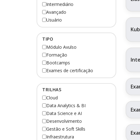
Intermediário
Avançado
Usuário
Kub
TIPO
Módulo Avulso
Formação
Int
Bootcamps
Exames de certificação
Exa
TRILHAS
Cloud
Data Analytics & BI
Exa
Data Science e AI
Desenvolvimento
Gestão e Soft Skills
Exa
Infraestrutura