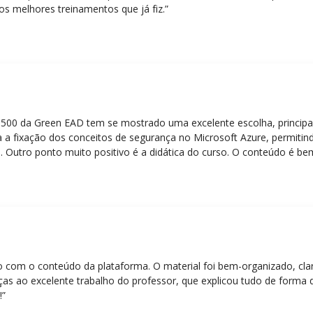
os melhores treinamentos que já fiz.”
Z-500 da Green EAD tem se mostrado uma excelente escolha, principa
 a fixação dos conceitos de segurança no Microsoft Azure, permitind
 Outro ponto muito positivo é a didática do curso. O conteúdo é be
 mesmo para quem não tem uma bagagem técnica muito avançada.”
eito com o conteúdo da plataforma. O material foi bem-organizado, cla
ças ao excelente trabalho do professor, que explicou tudo de forma 
!”