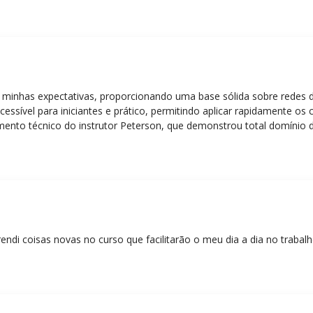
 minhas expectativas, proporcionando uma base sólida sobre redes 
essível para iniciantes e prático, permitindo aplicar rapidamente os
nto técnico do instrutor Peterson, que demonstrou total domínio d
ática facilitou o aprendizado e tornou as aulas dinâmicas e envolve
entos em redes!”
rendi coisas novas no curso que facilitarão o meu dia a dia no trabal