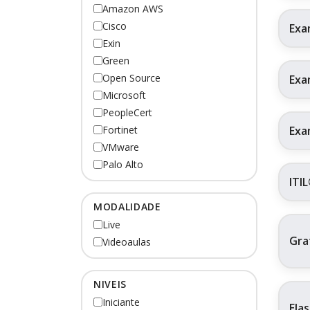
Amazon AWS
Cisco
Exa
Exin
Green
Open Source
Exa
Microsoft
PeopleCert
Exa
Fortinet
VMware
Palo Alto
ITI
MODALIDADE
Live
Gra
Videoaulas
NIVEIS
Iniciante
Ela