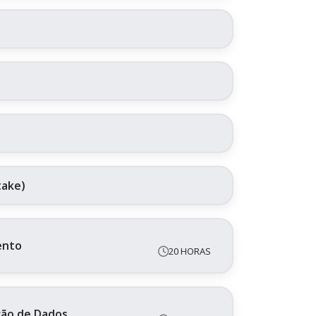
take)
ento
20 HORAS
ação de Dados