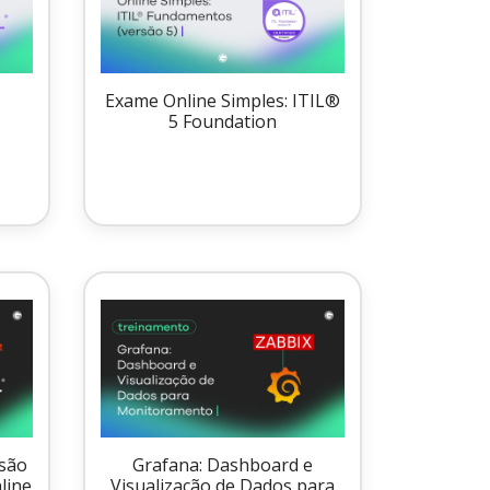
5
Exame Online Simples: ITIL®
5 Foundation
são
Grafana: Dashboard e
line
Visualização de Dados para