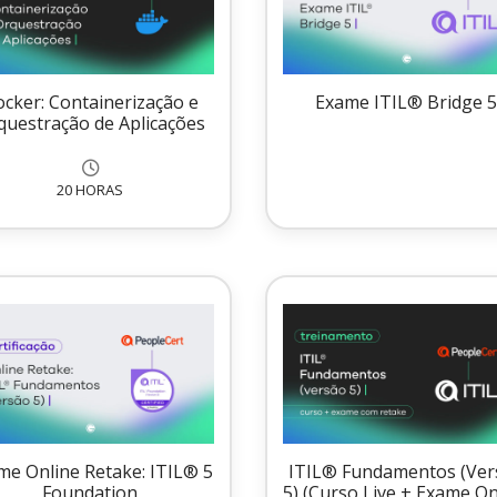
cker: Containerização e
Exame ITIL® Bridge 
questração de Aplicações
20 HORAS
me Online Retake: ITIL® 5
ITIL® Fundamentos (Ver
Foundation
5) (Curso Live + Exame On