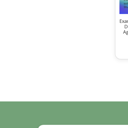
Exa
D
Ag