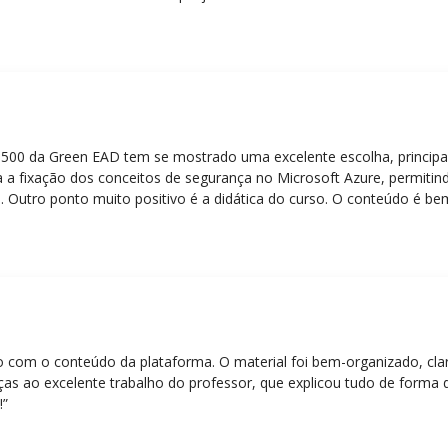
Z-500 da Green EAD tem se mostrado uma excelente escolha, principa
 a fixação dos conceitos de segurança no Microsoft Azure, permitind
 Outro ponto muito positivo é a didática do curso. O conteúdo é be
 mesmo para quem não tem uma bagagem técnica muito avançada.”
eito com o conteúdo da plataforma. O material foi bem-organizado, cla
ças ao excelente trabalho do professor, que explicou tudo de forma 
!”