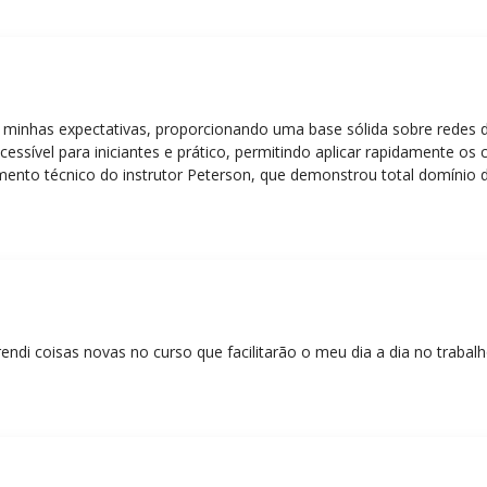
 minhas expectativas, proporcionando uma base sólida sobre redes 
essível para iniciantes e prático, permitindo aplicar rapidamente os
nto técnico do instrutor Peterson, que demonstrou total domínio d
ática facilitou o aprendizado e tornou as aulas dinâmicas e envolve
entos em redes!”
rendi coisas novas no curso que facilitarão o meu dia a dia no trabal