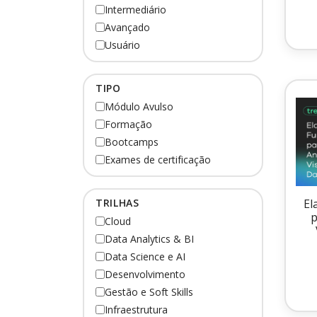
Intermediário
Avançado
Usuário
TIPO
Módulo Avulso
Formação
Bootcamps
Exames de certificação
TRILHAS
El
p
Cloud
Data Analytics & BI
Data Science e AI
Desenvolvimento
Gestão e Soft Skills
Infraestrutura