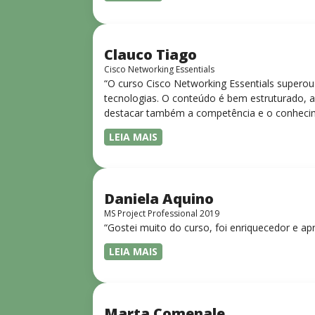
Clauco Tiago
Cisco Networking Essentials
“O curso Cisco Networking Essentials superou
tecnologias. O conteúdo é bem estruturado, ac
destacar também a competência e o conhecime
complexos de forma clara e objetiva. Sua did
LEIA MAIS
desejam iniciar ou aprofundar seus conhecim
Daniela Aquino
MS Project Professional 2019
“Gostei muito do curso, foi enriquecedor e ap
LEIA MAIS
Marta Comenale