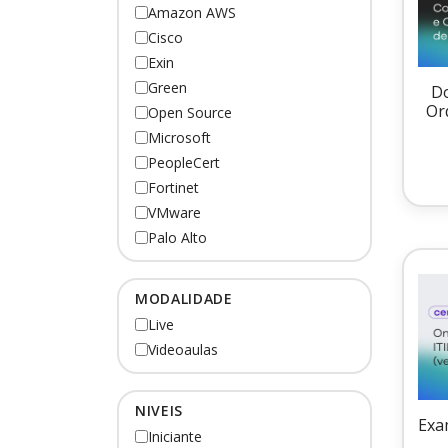
Amazon AWS
Cisco
Exin
Green
Do
Or
Open Source
Microsoft
PeopleCert
Fortinet
VMware
Palo Alto
MODALIDADE
Live
Videoaulas
NIVEIS
Exa
Iniciante