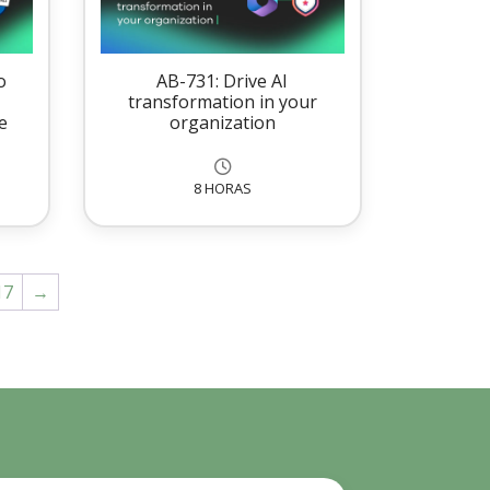
o
AB-731: Drive AI
transformation in your
e
organization
8 HORAS
17
→