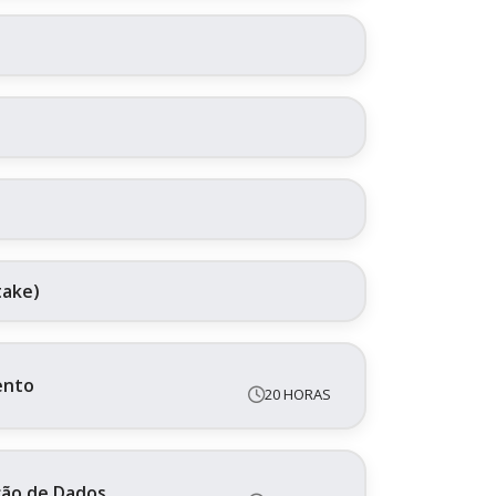
take)
ento
20 HORAS
ação de Dados