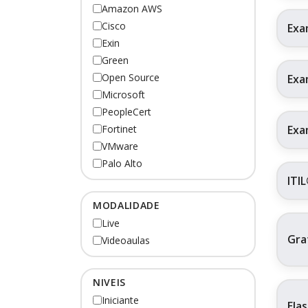
Amazon AWS
Cisco
Exa
Exin
Green
Open Source
Exa
Microsoft
PeopleCert
Exa
Fortinet
VMware
Palo Alto
ITI
MODALIDADE
Live
Gra
Videoaulas
NIVEIS
Iniciante
Ela