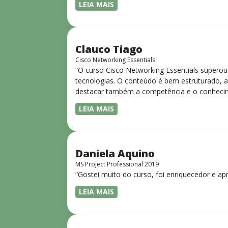
LEIA MAIS
Clauco Tiago
Cisco Networking Essentials
“O curso Cisco Networking Essentials superou
tecnologias. O conteúdo é bem estruturado, ac
destacar também a competência e o conhecime
complexos de forma clara e objetiva. Sua did
LEIA MAIS
desejam iniciar ou aprofundar seus conhecim
Daniela Aquino
MS Project Professional 2019
“Gostei muito do curso, foi enriquecedor e ap
LEIA MAIS