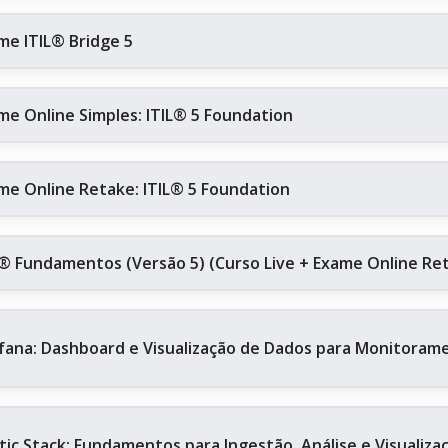
me ITIL® Bridge 5
me Online Simples: ITIL® 5 Foundation
me Online Retake: ITIL® 5 Foundation
L® Fundamentos (Versão 5) (Curso Live + Exame Online Re
fana: Dashboard e Visualização de Dados para Monitoram
stic Stack: Fundamentos para Ingestão, Análise e Visualiz