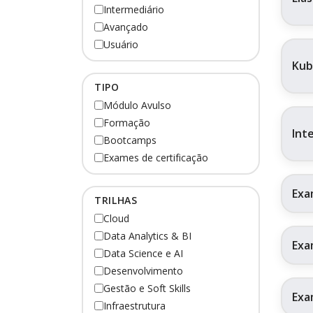
Intermediário
Avançado
Usuário
Kub
TIPO
Módulo Avulso
Formação
Int
Bootcamps
Exames de certificação
Exa
TRILHAS
Cloud
Data Analytics & BI
Exa
Data Science e AI
Desenvolvimento
Gestão e Soft Skills
Exa
Infraestrutura