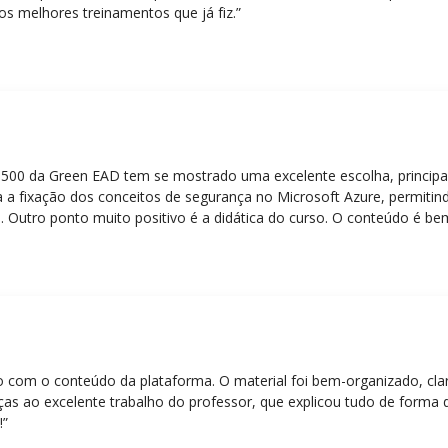
os melhores treinamentos que já fiz.”
Z-500 da Green EAD tem se mostrado uma excelente escolha, principa
 a fixação dos conceitos de segurança no Microsoft Azure, permitind
 Outro ponto muito positivo é a didática do curso. O conteúdo é be
 mesmo para quem não tem uma bagagem técnica muito avançada.”
eito com o conteúdo da plataforma. O material foi bem-organizado, cla
ças ao excelente trabalho do professor, que explicou tudo de forma 
!”