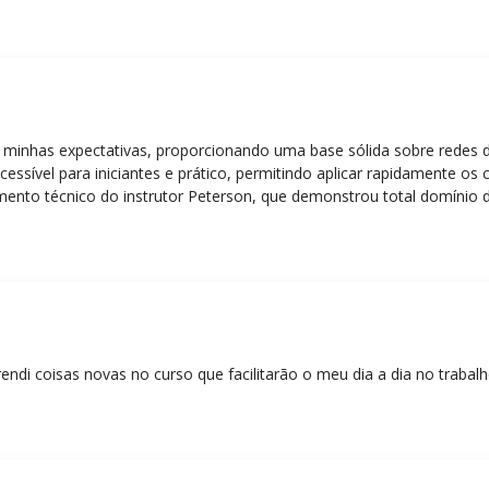
 minhas expectativas, proporcionando uma base sólida sobre redes 
essível para iniciantes e prático, permitindo aplicar rapidamente os
nto técnico do instrutor Peterson, que demonstrou total domínio d
ática facilitou o aprendizado e tornou as aulas dinâmicas e envolve
entos em redes!”
rendi coisas novas no curso que facilitarão o meu dia a dia no trabal