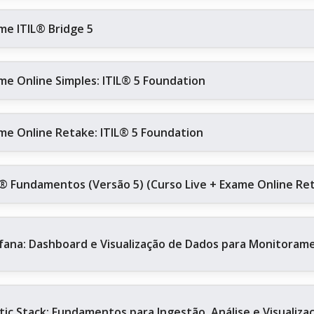
me ITIL® Bridge 5
me Online Simples: ITIL® 5 Foundation
me Online Retake: ITIL® 5 Foundation
L® Fundamentos (Versão 5) (Curso Live + Exame Online Re
fana: Dashboard e Visualização de Dados para Monitoram
stic Stack: Fundamentos para Ingestão, Análise e Visualiz