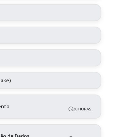
take)
ento
20 HORAS
ação de Dados