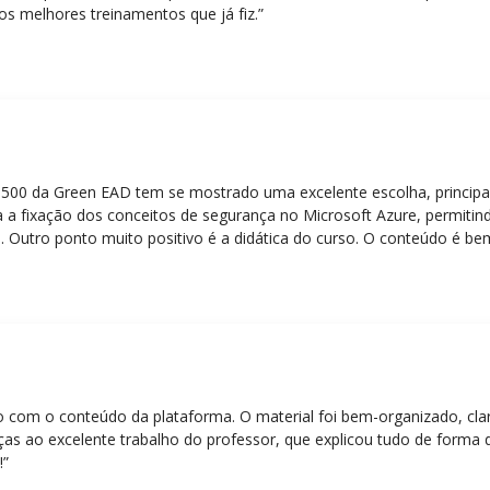
os melhores treinamentos que já fiz.”
Z-500 da Green EAD tem se mostrado uma excelente escolha, principa
 a fixação dos conceitos de segurança no Microsoft Azure, permitind
 Outro ponto muito positivo é a didática do curso. O conteúdo é be
 mesmo para quem não tem uma bagagem técnica muito avançada.”
eito com o conteúdo da plataforma. O material foi bem-organizado, cla
ças ao excelente trabalho do professor, que explicou tudo de forma 
!”