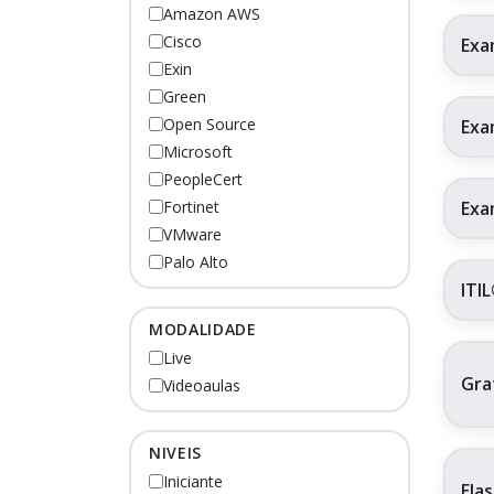
Amazon AWS
Cisco
Exa
Exin
Green
Open Source
Exa
Microsoft
PeopleCert
Exa
Fortinet
VMware
Palo Alto
ITI
MODALIDADE
Live
Gra
Videoaulas
NIVEIS
Iniciante
Ela