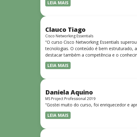
LEIA MAIS
Clauco Tiago
Cisco Networking Essentials
“O curso Cisco Networking Essentials superou
tecnologias. O conteúdo é bem estruturado, ac
destacar também a competência e o conhecime
complexos de forma clara e objetiva. Sua did
LEIA MAIS
desejam iniciar ou aprofundar seus conhecim
Daniela Aquino
MS Project Professional 2019
“Gostei muito do curso, foi enriquecedor e ap
LEIA MAIS