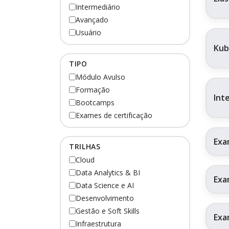
Intermediário
Avançado
Usuário
Kub
TIPO
Módulo Avulso
Formação
Int
Bootcamps
Exames de certificação
Exa
TRILHAS
Cloud
Data Analytics & BI
Exa
Data Science e AI
Desenvolvimento
Gestão e Soft Skills
Exa
Infraestrutura