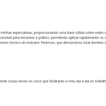
 minhas expectativas, proporcionando uma base sólida sobre redes 
essível para iniciantes e prático, permitindo aplicar rapidamente os
nto técnico do instrutor Peterson, que demonstrou total domínio d
ática facilitou o aprendizado e tornou as aulas dinâmicas e envolve
entos em redes!”
rendi coisas novas no curso que facilitarão o meu dia a dia no trabal