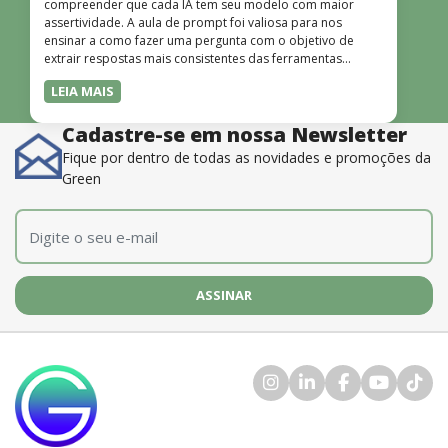
compreender que cada IA tem seu modelo com maior
assertividade. A aula de prompt foi valiosa para nos
ensinar a como fazer uma pergunta com o objetivo de
extrair respostas mais consistentes das ferramentas
disponíveis. O instrutor também é muito bom, além de
LEIA MAIS
dominar o conteúdo, possui uma didática que incentiva o
aprendizado.”
Cadastre-se em nossa Newsletter
Fique por dentro de todas as novidades e promoções da
Green
E-mail
*