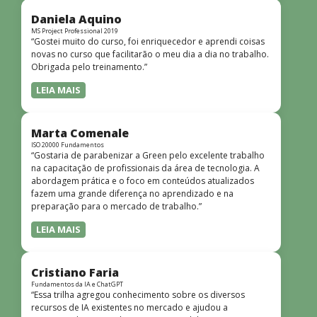
didática facilitou o aprendizado e tornou as aulas
dinâmicas e envolventes. Recomendo o curso para todos
Daniela Aquino
que desejam iniciar ou aprofundar seus conhecimentos em
MS Project Professional 2019
“Gostei muito do curso, foi enriquecedor e aprendi coisas
redes!”
novas no curso que facilitarão o meu dia a dia no trabalho.
Obrigada pelo treinamento.”
LEIA MAIS
Marta Comenale
ISO 20000 Fundamentos
“Gostaria de parabenizar a Green pelo excelente trabalho
na capacitação de profissionais da área de tecnologia. A
abordagem prática e o foco em conteúdos atualizados
fazem uma grande diferença no aprendizado e na
preparação para o mercado de trabalho.”
LEIA MAIS
Cristiano Faria
Fundamentos da IA e ChatGPT
“Essa trilha agregou conhecimento sobre os diversos
recursos de IA existentes no mercado e ajudou a