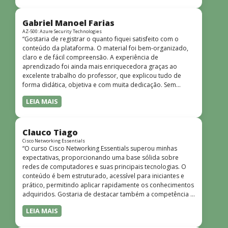
bem estruturado, claro e apresentado de forma
progressiva, o que facilita o entendimento mesmo para
quem não tem uma bagagem técnica muito avançada.”
Gabriel Manoel Farias
AZ-500: Azure Security Technologies
“Gostaria de registrar o quanto fiquei satisfeito com o
conteúdo da plataforma. O material foi bem-organizado,
claro e de fácil compreensão. A experiência de
aprendizado foi ainda mais enriquecedora graças ao
excelente trabalho do professor, que explicou tudo de
forma didática, objetiva e com muita dedicação. Sem
dúvida, foi uma jornada de muito aprendizado!”
LEIA MAIS
Clauco Tiago
Cisco Networking Essentials
“O curso Cisco Networking Essentials superou minhas
expectativas, proporcionando uma base sólida sobre
redes de computadores e suas principais tecnologias. O
conteúdo é bem estruturado, acessível para iniciantes e
prático, permitindo aplicar rapidamente os conhecimentos
adquiridos. Gostaria de destacar também a competência e
o conhecimento técnico do instrutor Peterson, que
LEIA MAIS
demonstrou total domínio do assunto e soube explicar
conceitos complexos de forma clara e objetiva. Sua