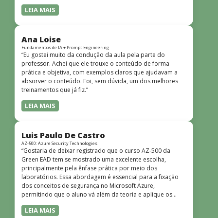
LEIA MAIS
Ana Loise
Fundamentos de IA + Prompt Engineering
“Eu gostei muito da condução da aula pela parte do
professor. Achei que ele trouxe o conteúdo de forma
prática e objetiva, com exemplos claros que ajudavam a
absorver o conteúdo. Foi, sem dúvida, um dos melhores
treinamentos que já fiz.”
LEIA MAIS
Luis Paulo De Castro
AZ-500: Azure Security Technologies
“Gostaria de deixar registrado que o curso AZ-500 da
Green EAD tem se mostrado uma excelente escolha,
principalmente pela ênfase prática por meio dos
laboratórios. Essa abordagem é essencial para a fixação
dos conceitos de segurança no Microsoft Azure,
permitindo que o aluno vá além da teoria e aplique os
conhecimentos em cenários reais e simulados. Outro
LEIA MAIS
ponto muito positivo é a didática do curso. O conteúdo é