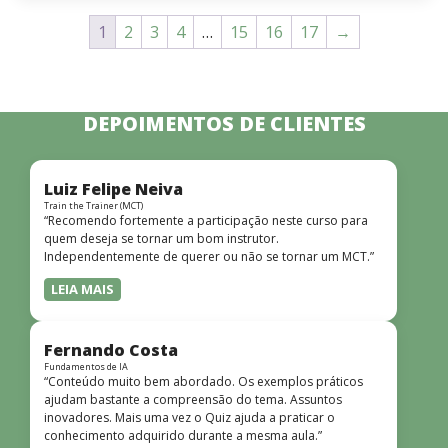
1
2
3
4
…
15
16
17
→
DEPOIMENTOS DE CLIENTES
Luiz Felipe Neiva
Train the Trainer (MCT)
“Recomendo fortemente a participação neste curso para
quem deseja se tornar um bom instrutor.
Independentemente de querer ou não se tornar um MCT.”
LEIA MAIS
Fernando Costa
Fundamentos de IA
“Conteúdo muito bem abordado. Os exemplos práticos
ajudam bastante a compreensão do tema. Assuntos
inovadores. Mais uma vez o Quiz ajuda a praticar o
conhecimento adquirido durante a mesma aula.”