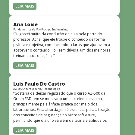
LEIA MAIS
Ana Loise
Fundamentos de IA + Prompt Engineering
“Eu gostei muito da condução da aula pela parte do
professor. Achei que ele trouxe o conteúdo de forma
prática e objetiva, com exemplos claros que ajudavam a
absorver o conteúdo. Foi, sem dúvida, um dos melhores
treinamentos que já fiz.”
LEIA MAIS
Luis Paulo De Castro
AZ-500: Azure Security Technologies
“Gostaria de deixar registrado que o curso AZ-500 da
Green EAD tem se mostrado uma excelente escolha,
principalmente pela ênfase prática por meio dos
laboratórios. Essa abordagem é essencial para a fixação
dos conceitos de segurança no Microsoft Azure,
permitindo que o aluno vá além da teoria e aplique os
conhecimentos em cenários reais e simulados. Outro
LEIA MAIS
ponto muito positivo é a didática do curso. O conteúdo é