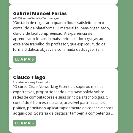
bem estruturado, claro e apresentado de forma
progressiva, o que facilita o entendimento mesmo para
quem não tem uma bagagem técnica muito avançada.”
Gabriel Manoel Farias
AZ-500: Azure Security Technologies
“Gostaria de registrar o quanto fiquei satisfeito com o
conteúdo da plataforma. O material foi bem-organizado,
claro e de fácil compreensão. A experiência de
aprendizado foi ainda mais enriquecedora graças ao
excelente trabalho do professor, que explicou tudo de
forma didática, objetiva e com muita dedicação. Sem
dúvida, foi uma jornada de muito aprendizado!”
LEIA MAIS
Clauco Tiago
Cisco Networking Essentials
“O curso Cisco Networking Essentials superou minhas
expectativas, proporcionando uma base sólida sobre
redes de computadores e suas principais tecnologias. O
conteúdo é bem estruturado, acessível para iniciantes e
prático, permitindo aplicar rapidamente os conhecimentos
adquiridos. Gostaria de destacar também a competência e
o conhecimento técnico do instrutor Peterson, que
LEIA MAIS
demonstrou total domínio do assunto e soube explicar
conceitos complexos de forma clara e objetiva. Sua