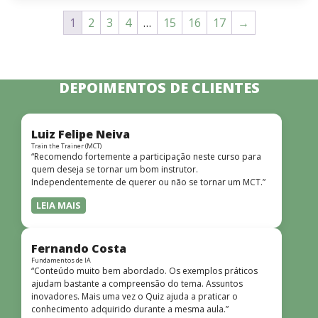
1
2
3
4
…
15
16
17
→
DEPOIMENTOS DE CLIENTES
Luiz Felipe Neiva
Train the Trainer (MCT)
“Recomendo fortemente a participação neste curso para
quem deseja se tornar um bom instrutor.
Independentemente de querer ou não se tornar um MCT.”
LEIA MAIS
Fernando Costa
Fundamentos de IA
“Conteúdo muito bem abordado. Os exemplos práticos
ajudam bastante a compreensão do tema. Assuntos
inovadores. Mais uma vez o Quiz ajuda a praticar o
conhecimento adquirido durante a mesma aula.”