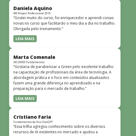
didática facilitou o aprendizado e tornou as aulas
dinâmicas e envolventes. Recomendo o curso para todos
Daniela Aquino
que desejam iniciar ou aprofundar seus conhecimentos em
MS Project Professional 2019
“Gostei muito do curso, foi enriquecedor e aprendi coisas
redes!”
novas no curso que facilitarão o meu dia a dia no trabalho.
Obrigada pelo treinamento.”
LEIA MAIS
Marta Comenale
ISO 20000 Fundamentos
“Gostaria de parabenizar a Green pelo excelente trabalho
na capacitação de profissionais da área de tecnologia. A
abordagem prática e o foco em conteúdos atualizados
fazem uma grande diferença no aprendizado e na
preparação para o mercado de trabalho.”
LEIA MAIS
Cristiano Faria
Fundamentos da IA e ChatGPT
“Essa trilha agregou conhecimento sobre os diversos
recursos de IA existentes no mercado e ajudou a