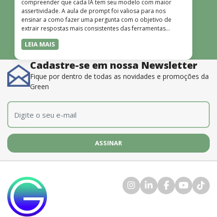
compreender que cada IA tem seu modelo com maior
assertividade. A aula de prompt foi valiosa para nos
ensinar a como fazer uma pergunta com o objetivo de
extrair respostas mais consistentes das ferramentas
disponíveis. O instrutor também é muito bom, além de
LEIA MAIS
dominar o conteúdo, possui uma didática que incentiva o
aprendizado.”
Cadastre-se em nossa Newsletter
Fique por dentro de todas as novidades e promoções da
Green
E-mail
*