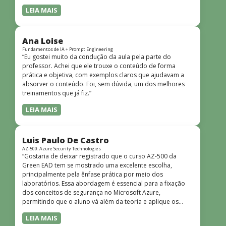
LEIA MAIS
Ana Loise
Fundamentos de IA + Prompt Engineering
“Eu gostei muito da condução da aula pela parte do
professor. Achei que ele trouxe o conteúdo de forma
prática e objetiva, com exemplos claros que ajudavam a
absorver o conteúdo. Foi, sem dúvida, um dos melhores
treinamentos que já fiz.”
LEIA MAIS
Luis Paulo De Castro
AZ-500: Azure Security Technologies
“Gostaria de deixar registrado que o curso AZ-500 da
Green EAD tem se mostrado uma excelente escolha,
principalmente pela ênfase prática por meio dos
laboratórios. Essa abordagem é essencial para a fixação
dos conceitos de segurança no Microsoft Azure,
permitindo que o aluno vá além da teoria e aplique os
conhecimentos em cenários reais e simulados. Outro
LEIA MAIS
ponto muito positivo é a didática do curso. O conteúdo é