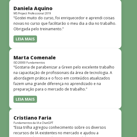
didática facilitou o aprendizado e tornou as aulas
dinâmicas e envolventes. Recomendo o curso para todos
Daniela Aquino
que desejam iniciar ou aprofundar seus conhecimentos em
MS Project Professional 2019
“Gostei muito do curso, foi enriquecedor e aprendi coisas
redes!”
novas no curso que facilitarão o meu dia a dia no trabalho.
Obrigada pelo treinamento.”
LEIA MAIS
Marta Comenale
ISO 20000 Fundamentos
“Gostaria de parabenizar a Green pelo excelente trabalho
na capacitação de profissionais da área de tecnologia. A
abordagem prática e o foco em conteúdos atualizados
fazem uma grande diferença no aprendizado e na
preparação para o mercado de trabalho.”
LEIA MAIS
Cristiano Faria
Fundamentos da IA e ChatGPT
“Essa trilha agregou conhecimento sobre os diversos
recursos de IA existentes no mercado e ajudou a