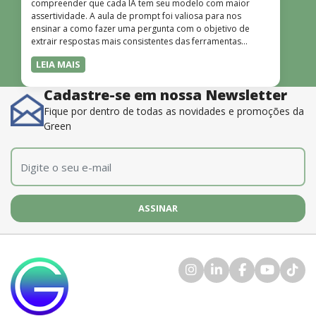
compreender que cada IA tem seu modelo com maior
assertividade. A aula de prompt foi valiosa para nos
ensinar a como fazer uma pergunta com o objetivo de
extrair respostas mais consistentes das ferramentas
disponíveis. O instrutor também é muito bom, além de
LEIA MAIS
dominar o conteúdo, possui uma didática que incentiva o
aprendizado.”
Cadastre-se em nossa Newsletter
Fique por dentro de todas as novidades e promoções da
Green
E-mail
*