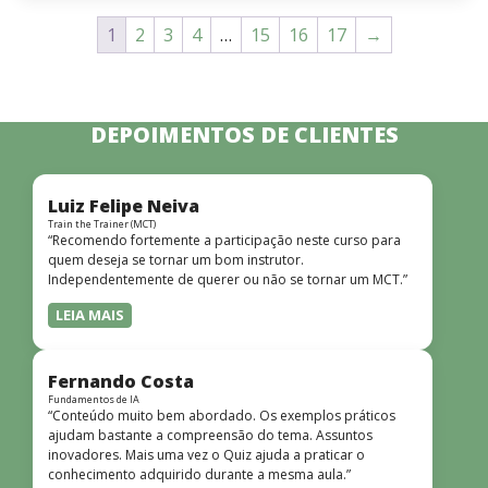
1
2
3
4
…
15
16
17
→
DEPOIMENTOS DE CLIENTES
Luiz Felipe Neiva
Train the Trainer (MCT)
“Recomendo fortemente a participação neste curso para
quem deseja se tornar um bom instrutor.
Independentemente de querer ou não se tornar um MCT.”
LEIA MAIS
Fernando Costa
Fundamentos de IA
“Conteúdo muito bem abordado. Os exemplos práticos
ajudam bastante a compreensão do tema. Assuntos
inovadores. Mais uma vez o Quiz ajuda a praticar o
conhecimento adquirido durante a mesma aula.”