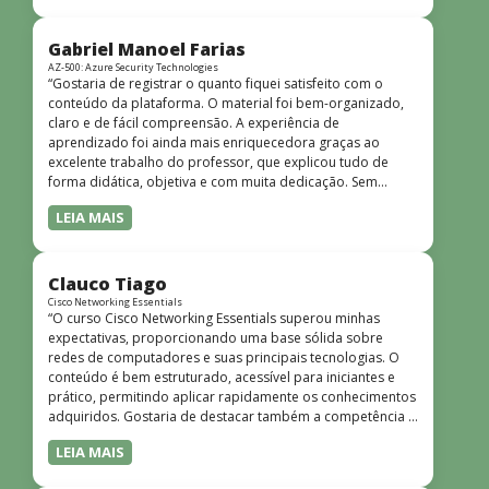
bem estruturado, claro e apresentado de forma
progressiva, o que facilita o entendimento mesmo para
quem não tem uma bagagem técnica muito avançada.”
Gabriel Manoel Farias
AZ-500: Azure Security Technologies
“Gostaria de registrar o quanto fiquei satisfeito com o
conteúdo da plataforma. O material foi bem-organizado,
claro e de fácil compreensão. A experiência de
aprendizado foi ainda mais enriquecedora graças ao
excelente trabalho do professor, que explicou tudo de
forma didática, objetiva e com muita dedicação. Sem
dúvida, foi uma jornada de muito aprendizado!”
LEIA MAIS
Clauco Tiago
Cisco Networking Essentials
“O curso Cisco Networking Essentials superou minhas
expectativas, proporcionando uma base sólida sobre
redes de computadores e suas principais tecnologias. O
conteúdo é bem estruturado, acessível para iniciantes e
prático, permitindo aplicar rapidamente os conhecimentos
adquiridos. Gostaria de destacar também a competência e
o conhecimento técnico do instrutor Peterson, que
LEIA MAIS
demonstrou total domínio do assunto e soube explicar
conceitos complexos de forma clara e objetiva. Sua