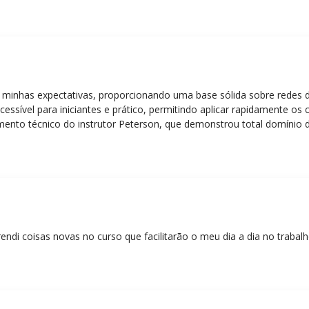
 minhas expectativas, proporcionando uma base sólida sobre redes 
essível para iniciantes e prático, permitindo aplicar rapidamente os
nto técnico do instrutor Peterson, que demonstrou total domínio d
ática facilitou o aprendizado e tornou as aulas dinâmicas e envolve
entos em redes!”
rendi coisas novas no curso que facilitarão o meu dia a dia no trabal