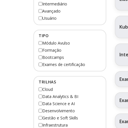
Intermediário
Avançado
Usuário
Kub
TIPO
Módulo Avulso
Formação
Int
Bootcamps
Exames de certificação
Exa
TRILHAS
Cloud
Data Analytics & BI
Exa
Data Science e AI
Desenvolvimento
Gestão e Soft Skills
Exa
Infraestrutura