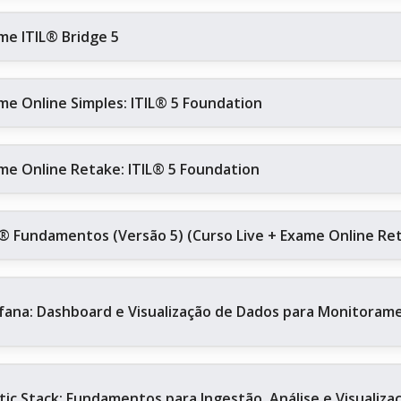
me ITIL® Bridge 5
me Online Simples: ITIL® 5 Foundation
me Online Retake: ITIL® 5 Foundation
L® Fundamentos (Versão 5) (Curso Live + Exame Online Re
fana: Dashboard e Visualização de Dados para Monitoram
stic Stack: Fundamentos para Ingestão, Análise e Visualiz