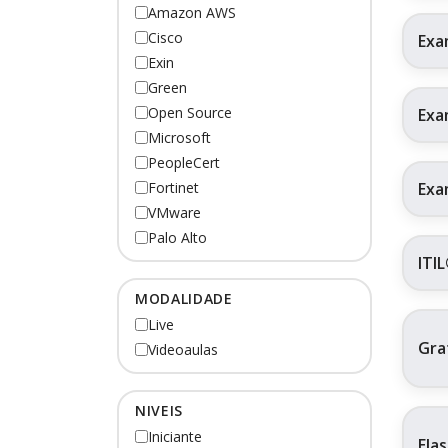
Amazon AWS
Cisco
Exa
Exin
Green
Open Source
Exa
Microsoft
PeopleCert
Exa
Fortinet
VMware
Palo Alto
ITI
MODALIDADE
Live
Gra
Videoaulas
NIVEIS
Iniciante
Ela