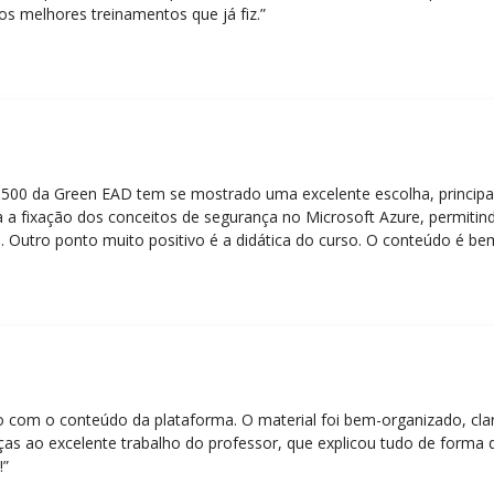
os melhores treinamentos que já fiz.”
Z-500 da Green EAD tem se mostrado uma excelente escolha, principa
 a fixação dos conceitos de segurança no Microsoft Azure, permitind
 Outro ponto muito positivo é a didática do curso. O conteúdo é be
 mesmo para quem não tem uma bagagem técnica muito avançada.”
eito com o conteúdo da plataforma. O material foi bem-organizado, cla
ças ao excelente trabalho do professor, que explicou tudo de forma 
!”