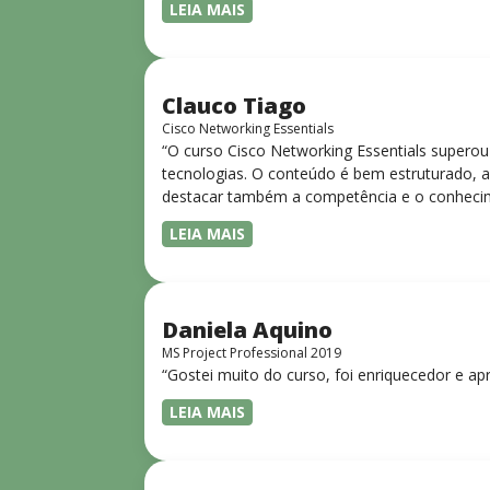
LEIA MAIS
Clauco Tiago
Cisco Networking Essentials
“O curso Cisco Networking Essentials superou
tecnologias. O conteúdo é bem estruturado, ac
destacar também a competência e o conhecime
complexos de forma clara e objetiva. Sua did
LEIA MAIS
desejam iniciar ou aprofundar seus conhecim
Daniela Aquino
MS Project Professional 2019
“Gostei muito do curso, foi enriquecedor e ap
LEIA MAIS