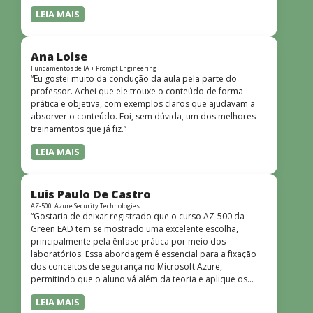
LEIA MAIS
Ana Loise
Fundamentos de IA + Prompt Engineering
“Eu gostei muito da condução da aula pela parte do
professor. Achei que ele trouxe o conteúdo de forma
prática e objetiva, com exemplos claros que ajudavam a
absorver o conteúdo. Foi, sem dúvida, um dos melhores
treinamentos que já fiz.”
LEIA MAIS
Luis Paulo De Castro
AZ-500: Azure Security Technologies
“Gostaria de deixar registrado que o curso AZ-500 da
Green EAD tem se mostrado uma excelente escolha,
principalmente pela ênfase prática por meio dos
laboratórios. Essa abordagem é essencial para a fixação
dos conceitos de segurança no Microsoft Azure,
permitindo que o aluno vá além da teoria e aplique os
conhecimentos em cenários reais e simulados. Outro
LEIA MAIS
ponto muito positivo é a didática do curso. O conteúdo é