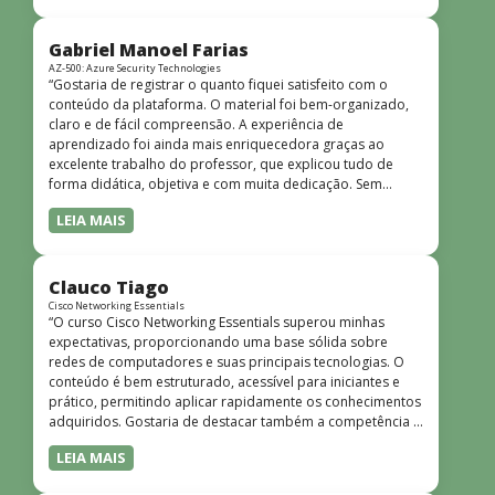
bem estruturado, claro e apresentado de forma
progressiva, o que facilita o entendimento mesmo para
quem não tem uma bagagem técnica muito avançada.”
Gabriel Manoel Farias
AZ-500: Azure Security Technologies
“Gostaria de registrar o quanto fiquei satisfeito com o
conteúdo da plataforma. O material foi bem-organizado,
claro e de fácil compreensão. A experiência de
aprendizado foi ainda mais enriquecedora graças ao
excelente trabalho do professor, que explicou tudo de
forma didática, objetiva e com muita dedicação. Sem
dúvida, foi uma jornada de muito aprendizado!”
LEIA MAIS
Clauco Tiago
Cisco Networking Essentials
“O curso Cisco Networking Essentials superou minhas
expectativas, proporcionando uma base sólida sobre
redes de computadores e suas principais tecnologias. O
conteúdo é bem estruturado, acessível para iniciantes e
prático, permitindo aplicar rapidamente os conhecimentos
adquiridos. Gostaria de destacar também a competência e
o conhecimento técnico do instrutor Peterson, que
LEIA MAIS
demonstrou total domínio do assunto e soube explicar
conceitos complexos de forma clara e objetiva. Sua