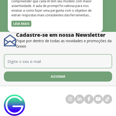
compreender que cada IA tem seu modelo com maior
assertividade. A aula de prompt foi valiosa para nos
ensinar a como fazer uma pergunta com o objetivo de
extrair respostas mais consistentes das ferramentas
disponíveis. O instrutor também é muito bom, além de
LEIA MAIS
dominar o conteúdo, possui uma didática que incentiva o
aprendizado.”
Cadastre-se em nossa Newsletter
Fique por dentro de todas as novidades e promoções da
Green
E-mail
*