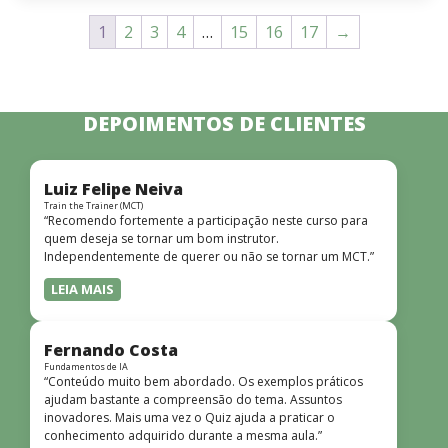
1
2
3
4
…
15
16
17
→
DEPOIMENTOS DE CLIENTES
Luiz Felipe Neiva
Train the Trainer (MCT)
“Recomendo fortemente a participação neste curso para
quem deseja se tornar um bom instrutor.
Independentemente de querer ou não se tornar um MCT.”
LEIA MAIS
Fernando Costa
Fundamentos de IA
“Conteúdo muito bem abordado. Os exemplos práticos
ajudam bastante a compreensão do tema. Assuntos
inovadores. Mais uma vez o Quiz ajuda a praticar o
conhecimento adquirido durante a mesma aula.”