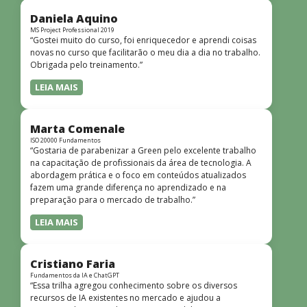
didática facilitou o aprendizado e tornou as aulas
dinâmicas e envolventes. Recomendo o curso para todos
Daniela Aquino
que desejam iniciar ou aprofundar seus conhecimentos em
MS Project Professional 2019
“Gostei muito do curso, foi enriquecedor e aprendi coisas
redes!”
novas no curso que facilitarão o meu dia a dia no trabalho.
Obrigada pelo treinamento.”
LEIA MAIS
Marta Comenale
ISO 20000 Fundamentos
“Gostaria de parabenizar a Green pelo excelente trabalho
na capacitação de profissionais da área de tecnologia. A
abordagem prática e o foco em conteúdos atualizados
fazem uma grande diferença no aprendizado e na
preparação para o mercado de trabalho.”
LEIA MAIS
Cristiano Faria
Fundamentos da IA e ChatGPT
“Essa trilha agregou conhecimento sobre os diversos
recursos de IA existentes no mercado e ajudou a