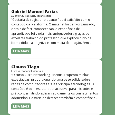
bem estruturado, claro e apresentado de forma
progressiva, o que facilita o entendimento mesmo para
quem não tem uma bagagem técnica muito avançada.”
Gabriel Manoel Farias
AZ-500: Azure Security Technologies
“Gostaria de registrar o quanto fiquei satisfeito com o
conteúdo da plataforma. O material foi bem-organizado,
claro e de fácil compreensão. A experiência de
aprendizado foi ainda mais enriquecedora graças ao
excelente trabalho do professor, que explicou tudo de
forma didática, objetiva e com muita dedicação. Sem
dúvida, foi uma jornada de muito aprendizado!”
LEIA MAIS
Clauco Tiago
Cisco Networking Essentials
“O curso Cisco Networking Essentials superou minhas
expectativas, proporcionando uma base sólida sobre
redes de computadores e suas principais tecnologias. O
conteúdo é bem estruturado, acessível para iniciantes e
prático, permitindo aplicar rapidamente os conhecimentos
adquiridos. Gostaria de destacar também a competência e
o conhecimento técnico do instrutor Peterson, que
LEIA MAIS
demonstrou total domínio do assunto e soube explicar
conceitos complexos de forma clara e objetiva. Sua