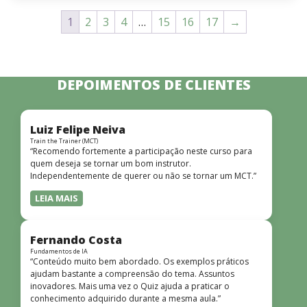
1
2
3
4
…
15
16
17
→
DEPOIMENTOS DE CLIENTES
Luiz Felipe Neiva
Train the Trainer (MCT)
“Recomendo fortemente a participação neste curso para
quem deseja se tornar um bom instrutor.
Independentemente de querer ou não se tornar um MCT.”
LEIA MAIS
Fernando Costa
Fundamentos de IA
“Conteúdo muito bem abordado. Os exemplos práticos
ajudam bastante a compreensão do tema. Assuntos
inovadores. Mais uma vez o Quiz ajuda a praticar o
conhecimento adquirido durante a mesma aula.”