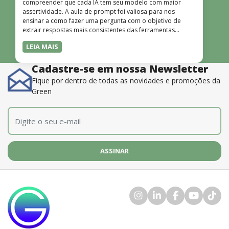
compreender que cada IA tem seu modelo com maior
assertividade. A aula de prompt foi valiosa para nos
ensinar a como fazer uma pergunta com o objetivo de
extrair respostas mais consistentes das ferramentas
disponíveis. O instrutor também é muito bom, além de
LEIA MAIS
dominar o conteúdo, possui uma didática que incentiva o
aprendizado.”
Cadastre-se em nossa Newsletter
Fique por dentro de todas as novidades e promoções da
Green
E-mail
*