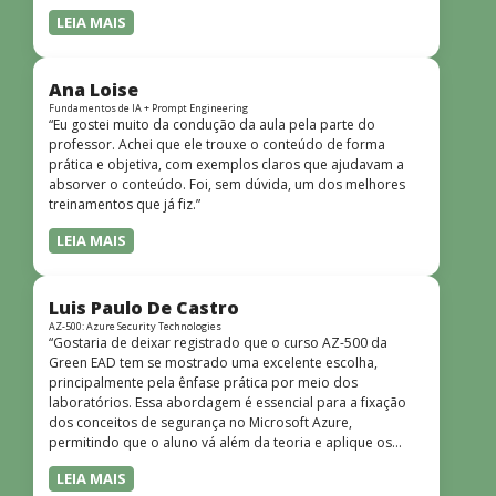
LEIA MAIS
Ana Loise
Fundamentos de IA + Prompt Engineering
“Eu gostei muito da condução da aula pela parte do
professor. Achei que ele trouxe o conteúdo de forma
prática e objetiva, com exemplos claros que ajudavam a
absorver o conteúdo. Foi, sem dúvida, um dos melhores
treinamentos que já fiz.”
LEIA MAIS
Luis Paulo De Castro
AZ-500: Azure Security Technologies
“Gostaria de deixar registrado que o curso AZ-500 da
Green EAD tem se mostrado uma excelente escolha,
principalmente pela ênfase prática por meio dos
laboratórios. Essa abordagem é essencial para a fixação
dos conceitos de segurança no Microsoft Azure,
permitindo que o aluno vá além da teoria e aplique os
conhecimentos em cenários reais e simulados. Outro
LEIA MAIS
ponto muito positivo é a didática do curso. O conteúdo é