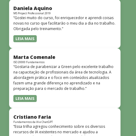
didática facilitou o aprendizado e tornou as aulas
dinâmicas e envolventes. Recomendo o curso para todos
Daniela Aquino
que desejam iniciar ou aprofundar seus conhecimentos em
MS Project Professional 2019
“Gostei muito do curso, foi enriquecedor e aprendi coisas
redes!”
novas no curso que facilitarão o meu dia a dia no trabalho.
Obrigada pelo treinamento.”
LEIA MAIS
Marta Comenale
ISO 20000 Fundamentos
“Gostaria de parabenizar a Green pelo excelente trabalho
na capacitação de profissionais da área de tecnologia. A
abordagem prática e o foco em conteúdos atualizados
fazem uma grande diferença no aprendizado e na
preparação para o mercado de trabalho.”
LEIA MAIS
Cristiano Faria
Fundamentos da IA e ChatGPT
“Essa trilha agregou conhecimento sobre os diversos
recursos de IA existentes no mercado e ajudou a