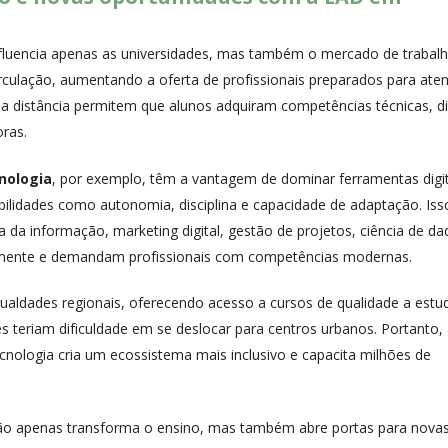
nfluencia apenas as universidades, mas também o mercado de trabalh
rculação, aumentando a oferta de profissionais preparados para ate
a distância permitem que alunos adquiram competências técnicas, dig
ras.
nologia
, por exemplo, têm a vantagem de dominar ferramentas digit
lidades como autonomia, disciplina e capacidade de adaptação. Iss
da informação, marketing digital, gestão de projetos, ciência de da
damente e demandam profissionais com competências modernas.
igualdades regionais, oferecendo acesso a cursos de qualidade a estu
 teriam dificuldade em se deslocar para centros urbanos. Portanto,
nologia cria um ecossistema mais inclusivo e capacita milhões de
 não apenas transforma o ensino, mas também abre portas para nova