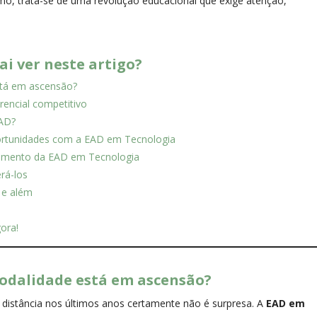
mo, trata-se de uma revolução educacional que exige atenção,
ai ver neste artigo?
stá em ascensão?
rencial competitivo
EAD?
ortunidades com a EAD em Tecnologia
lecimento da EAD em Tecnologia
rá-los
 e além
ora!
modalidade está em ascensão?
distância nos últimos anos certamente não é surpresa. A
EAD em