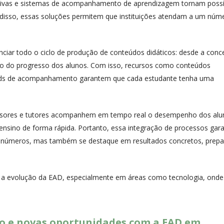
rativas e sistemas de acompanhamento de aprendizagem tornam possí
m disso, essas soluções permitem que instituições atendam a um núm
ciar todo o ciclo de produção de conteúdos didáticos: desde a con
nto do progresso dos alunos. Com isso, recursos como conteúdos
oards de acompanhamento garantem que cada estudante tenha uma
ofessores e tutores acompanhem em tempo real o desempenho dos alu
 ensino de forma rápida. Portanto, essa integração de processos gar
números, mas também se destaque em resultados concretos, prep
.
a a evolução da EAD, especialmente em áreas como tecnologia, onde
o e novas oportunidades com a EAD em