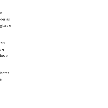
o.
nder às
itais e
ais
o é
dos e
dantes
 a
s