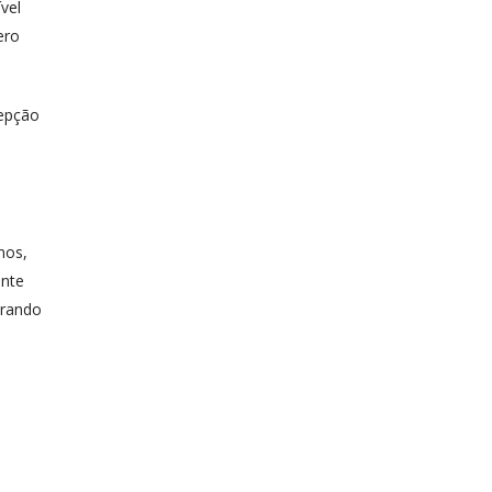
vel
ero
cepção
nos,
ante
arando