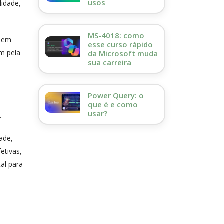
usos
lidade,
MS-4018: como
 sem
esse curso rápido
m pela
da Microsoft muda
sua carreira
Power Query: o
que é e como
usar?
.
ade,
etivas,
al para