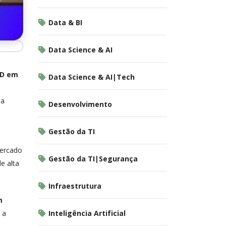
Data & BI
Data Science & AI
D em
Data Science & AI|Tech
e
 a
Desenvolvimento
Gestão da TI
mercado
Gestão da TI|Segurança
e alta
Infraestrutura
m
Inteligência Artificial
 a