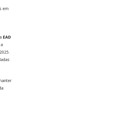
is em
da
EAD
 a
2025.
dadas
manter
da