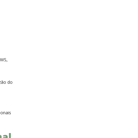
AWS,
azão do
ionais
nal