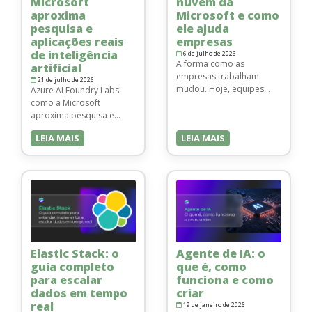
Microsoft
nuvem da
aproxima
Microsoft e como
pesquisa e
ele ajuda
aplicações reais
empresas
de inteligência
6 de julho de 2026
A forma como as
artificial
empresas trabalham
21 de julho de 2026
mudou. Hoje, equipes
Azure AI Foundry Labs:
acessam sistemas,
como a Microsoft
arquivos e aplicações de
aproxima pesquisa e
diferentes lugares,
aplicações reais de
LEIA MAIS
LEIA MAIS
dispositivos e redes. Por
inteligência artificial O
isso, manter
avanço da inteligência
produtividade, segurança
artificial não acontece
e controle se tornou um
apenas quando uma nova
desafio cada vez mais
ferramenta chega ao
estratégico. Nesse
mercado. Antes de uma
cenário, o Windows 365
solução ser incorporada a
surge como uma solução
processos empresariais,
da Microsoft para levar a
ela passa por etapas de
Elastic Stack: o
Agente de IA: o
experiência do Windows
pesquisa,
para a nuvem. …
guia completo
que é, como
experimentação,
para escalar
funciona e como
validação e
desenvolvimento. O
dados em tempo
criar
desafio é transformar
real
19 de janeiro de 2026