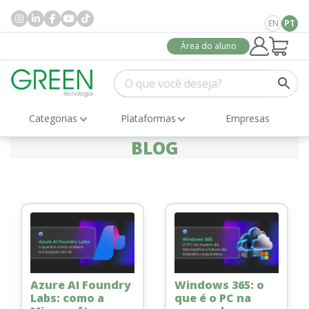
EN
PT
Área do aluno
Categorias
Plataformas
Empresas
BLOG
Azure AI Foundry
Windows 365: o
Labs: como a
que é o PC na