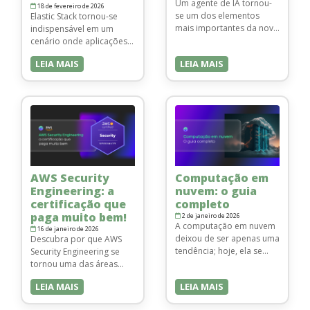
Um agente de IA tornou-
descobertas técnicas …
18 de fevereiro de 2026
se um dos elementos
Elastic Stack tornou‑se
mais importantes da nova
indispensável em um
geração de sistemas
cenário onde aplicações,
inteligentes,
infraestruturas e negócios
LEIA MAIS
LEIA MAIS
especialmente porque a
geram volumes massivos
Inteligência Artificial tem
de dados a cada
avançado rapidamente na
segundo.
capacidade de executar
Consequentemente,
tarefas complexas com
encontrar uma forma
autonomia. Além disso,
eficiente de coletar,
esses agentes de IA
analisar e extrair valor
representam uma
dessas informações
evolução significativa, já
deixou de ser apenas uma
AWS Security
Computação em
que são projetados para
vantagem e passou a ser
Engineering: a
nuvem: o guia
tomar decisões, agir de
uma necessidade crítica.
forma independente e
certificação que
completo
Nesse contexto, o Elastic
automatizar …
Stack se consolidou como
paga muito bem!
2 de janeiro de 2026
A computação em nuvem
uma …
16 de janeiro de 2026
deixou de ser apenas uma
Descubra por que AWS
tendência; hoje, ela se
Security Engineering se
tornou uma tecnologia
tornou uma das áreas
indispensável para
mais valorizadas da
LEIA MAIS
LEIA MAIS
qualquer empresa que
tecnologia, com salários
deseja acelerar a
altos, demanda crescente