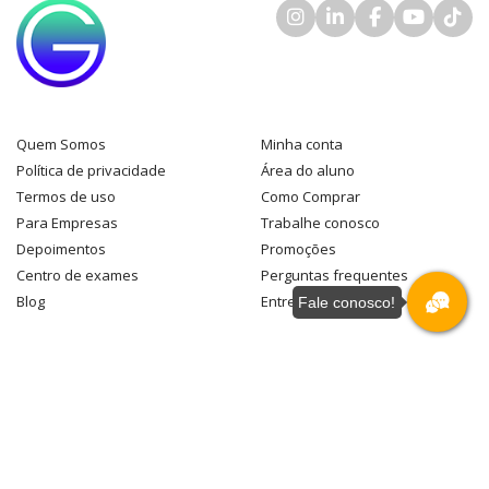
Quem Somos
Minha conta
Política de privacidade
Área do aluno
Termos de uso
Como Comprar
Para Empresas
Trabalhe conosco
Depoimentos
Promoções
Centro de exames
Perguntas frequentes
Blog
Entre em contato
Fale conosco!
Nosso endereço
Av. Paulista, 326 - 16º Andar
São Paulo
-
SP
+55 11 3253-5299
© Green Tecnologia - 2026 - Todos os direitos reservados -