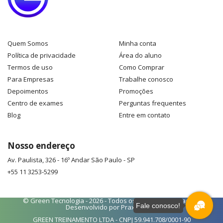
Quem Somos
Minha conta
Política de privacidade
Área do aluno
Termos de uso
Como Comprar
Para Empresas
Trabalhe conosco
Depoimentos
Promoções
Centro de exames
Perguntas frequentes
Blog
Entre em contato
Nosso endereço
Av. Paulista, 326 - 16º Andar
São Paulo
-
SP
+55 11 3253-5299
© Green Tecnologia - 2026 - Todos os direitos reservados -
Fale conosco!
Desenvolvido por
Praxys Web
GREEN TREINAMENTO LTDA - CNPJ 59.941.708/0001-90