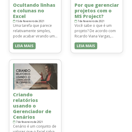
Ocultando linhas
Por que gerenciar
apresenta …
Inserir …
e colunas no
projetos com o
Excel
MS Project?
15 de fevereiro de 2021
7 de fevereiro de 2021
Uma tarefa que parece
Você sabe o que é um
relativamente simples,
projeto? De acordo com
pode acabar virando uma
Ricardo Viana Vargas,
dificuldade para muitos
especialista em
LEIA MAIS
LEIA MAIS
usuários, a maioria ainda
gerenciamento de
não sabe como realizar
projetos, um projeto é
facilmente a façanha de
“Um empreendimento
ocultar linhas e/ou
não repetitivo,
colunas no Excel,
caracterizado por uma
pensando nisso vamos
sequência clara e lógica
mostrar como fazer.
de eventos, com início,
Ocultando Colunas Para
meio e fim, que se destina
ocultarmos uma coluna,
a atingir um objetivo claro
Criando
basta clicarmos na letra a
e definido, sendo
relatórios
qual ela se refere com o
conduzido por pessoas
usando o
botão …
dentro de …
Gerenciador de
Cenários
7 de fevereiro de 2021
Cenário é um conjunto de
valores que o Excel salva,