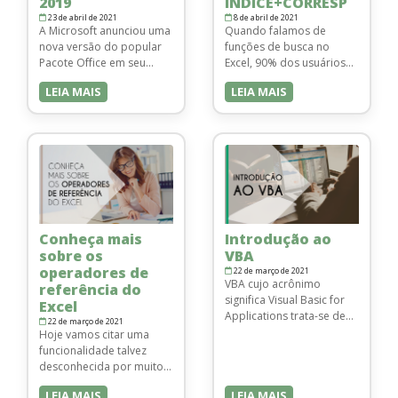
2019
ÍNDICE+CORRESP
23 de abril de 2021
8 de abril de 2021
A Microsoft anunciou uma
Quando falamos de
nova versão do popular
funções de busca no
Pacote Office em seu
Excel, 90% dos usuários
evento Ignite que ocorre
estão acostumados com
LEIA MAIS
LEIA MAIS
entre 25 e 29 de setembro
o velho Procv, porém,
em Orlando, na Flórida.
seria ele sempre a melhor
Denominado Office 2019,
solução? Sabemos que ele
esta versão apesar do
possui algumas limitações
nome, deve ser lançada
que as vezes atrapalham
até a metade de 2018
na hora de realizarmos
para testes (não há uma
uma função de busca. A
data definida), e no início
atual sintaxe do PROCV é
de 2019 de …
a seguinte: No qual: Valor
Conheça mais
Introdução ao
procurado: Trata-se …
sobre os
VBA
operadores de
22 de março de 2021
VBA cujo acrônimo
referência do
significa Visual Basic for
Excel
Applications trata-se de
22 de março de 2021
uma linguagem de
Hoje vamos citar uma
programação adaptada
funcionalidade talvez
pela Microsoft para
desconhecida por muitos,
operar de forma
que são os operadores
LEIA MAIS
LEIA MAIS
integrada as aplicações