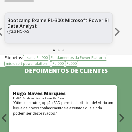
Bootcamp Exame PL-300: Microsoft Power BI
Ex
Data Analyst
Pl
em 
2.3 HORAS
ou
R
Etiquetas:
exame PL-900
Fundamentos da Power Platform
microsoft power platform
PL-900
PL900
DEPOIMENTOS DE CLIENTES
Hugo Naves Marques
PL-900: Fundamentos da Power Platform
P
“Ótimo instrutor, opção EAD permite flexibilidade! Abriu um
“
leque de novos conhecimentos e assuntos que ainda
podem ser desbravados.”
f
t