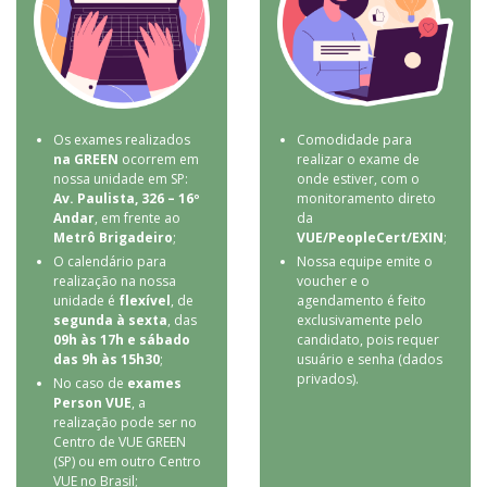
Os exames realizados
Comodidade para
na GREEN
ocorrem em
realizar o exame de
nossa unidade em SP:
onde estiver, com o
Av. Paulista, 326 – 16º
monitoramento direto
Andar
, em frente ao
da
Metrô Brigadeiro
;
VUE/PeopleCert/EXIN
;
O calendário para
Nossa equipe emite o
realização na nossa
voucher e o
unidade é
flexível
, de
agendamento é feito
segunda à sexta
, das
exclusivamente pelo
09h às 17h e sábado
candidato, pois requer
das 9h às 15h30
;
usuário e senha (dados
privados).
No caso de
exames
Person VUE
, a
realização pode ser no
Centro de VUE GREEN
(SP) ou em outro Centro
VUE no Brasil;