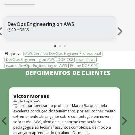
DevOps Engineering on AWS
Exa
Ass
20 HORAS
Etiquetas:
AWS Certified DevOps Engineer Professional
DevOps Engineering on AWS
DOP-C02
exame aws
exame DevOps Engineering on AWS
Exame DOP-C02
DEPOIMENTOS DE CLIENTES
Victor Moraes
Architecting on AWS
D
“Quero parabenizar ao professor Marco Barbosa pela
“
excelente condução do treinamento, por seu conhecimento
e
extremamente abrangente sobre computação em nuvem,
t
sobretudo, AWS, além de sua enorme competência
c
pedagógica ao lecionar assuntos complexos, de modo a
d
alcançar o aprendizado do aluno. Os meus
t