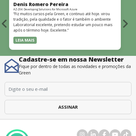
Denis Romero Pereira
AZ-204: Developing Solutions for Microsoft Azure
A
“Fiz muitos cursos pela Green, e continuo até hoje. virou
“
tradição, pela qualidade e o fator é também o ambiente
a
Laboratorial excelente, pretendo estudar um pouco mais
d
após o término hoje. Excelente.”
LEIA MAIS
Cadastre-se em nossa Newsletter
Fique por dentro de todas as novidades e promoções da
Green
E-mail
*