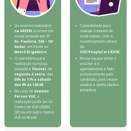
Os exames realizados
Comodidade para
na GREEN
ocorrem em
realizar o exame de
nossa unidade em SP:
onde estiver, com o
Av. Paulista, 326 – 16º
monitoramento direto
Andar
, em frente ao
da
Metrô Brigadeiro
;
VUE/PeopleCert/EXIN
;
O calendário para
Nossa equipe emite o
realização na nossa
voucher e o
unidade é
flexível
, de
agendamento é feito
segunda à sexta
, das
exclusivamente pelo
09h às 17h e sábado
candidato, pois requer
das 9h às 15h30
;
usuário e senha (dados
privados).
No caso de
exames
Person VUE
, a
realização pode ser no
Centro de VUE GREEN
(SP) ou em outro Centro
VUE no Brasil;