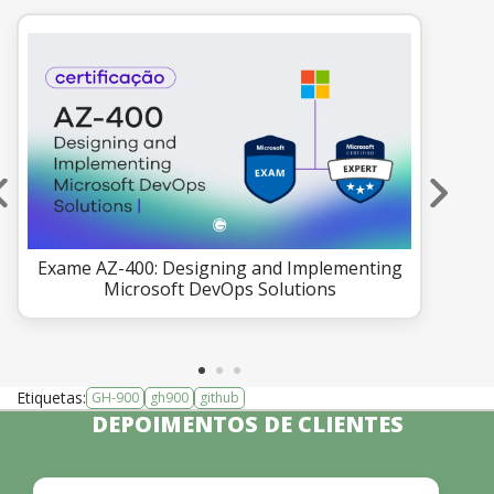
Exame AZ-400: Designing and Implementing
Ex
Microsoft DevOps Solutions
Etiquetas:
GH-900
gh900
github
DEPOIMENTOS DE CLIENTES