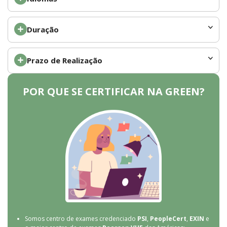
Duração
Prazo de Realização
POR QUE SE CERTIFICAR NA GREEN?
Somos centro de exames credenciado
PSI
,
PeopleCert
,
EXIN
e