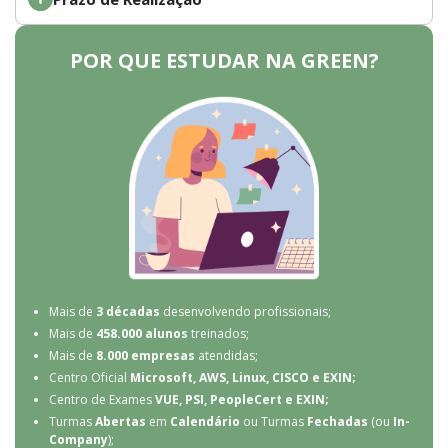
POR QUE ESTUDAR NA GREEN?
Mais de
3 décadas
desenvolvendo profissionais;
Mais de
458.000 alunos
treinados;
Mais de
8.000 empresas
atendidas;
Centro Oficial
Microsoft, AWS, Linux, CISCO e EXIN;
Centro de Exames
VUE, PSI, PeopleCert e EXIN;
Turmas
Abertas
em
Calendário
ou Turmas
Fechadas
(ou
In-
Company
);