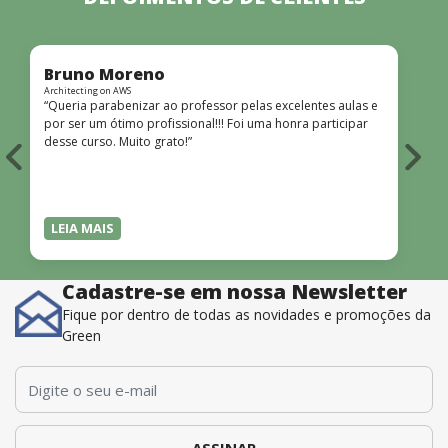
Bruno Moreno
Architecting on AWS
A
“Queria parabenizar ao professor pelas excelentes aulas e
por ser um ótimo profissional!!! Foi uma honra participar
p
desse curso. Muito grato!”
a
LEIA MAIS
Cadastre-se em nossa Newsletter
Fique por dentro de todas as novidades e promoções da
Green
E-mail
*