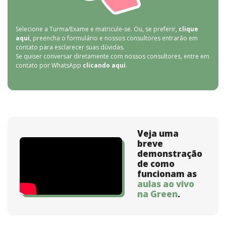
Selecione a Turma/Exame e matricule-se. Ou, se preferir,
clique
aqui
, preencha o formulário e nossos consultores entrarão em
contato para esclarecer suas dúvidas.
Se quiser conversar diretamente com nossos consultores, entre em
contato por WhatsApp
clicando aqui
.
Veja uma
breve
demonstração
de como
funcionam as
aulas ao vivo
na Green
.