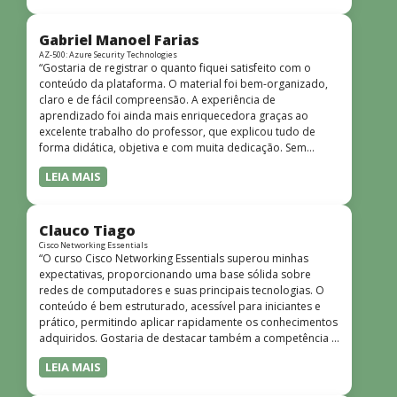
bem estruturado, claro e apresentado de forma
progressiva, o que facilita o entendimento mesmo para
quem não tem uma bagagem técnica muito avançada.”
Gabriel Manoel Farias
AZ-500: Azure Security Technologies
“Gostaria de registrar o quanto fiquei satisfeito com o
conteúdo da plataforma. O material foi bem-organizado,
claro e de fácil compreensão. A experiência de
aprendizado foi ainda mais enriquecedora graças ao
excelente trabalho do professor, que explicou tudo de
forma didática, objetiva e com muita dedicação. Sem
dúvida, foi uma jornada de muito aprendizado!”
LEIA MAIS
Clauco Tiago
Cisco Networking Essentials
“O curso Cisco Networking Essentials superou minhas
expectativas, proporcionando uma base sólida sobre
redes de computadores e suas principais tecnologias. O
conteúdo é bem estruturado, acessível para iniciantes e
prático, permitindo aplicar rapidamente os conhecimentos
adquiridos. Gostaria de destacar também a competência e
o conhecimento técnico do instrutor Peterson, que
LEIA MAIS
demonstrou total domínio do assunto e soube explicar
conceitos complexos de forma clara e objetiva. Sua