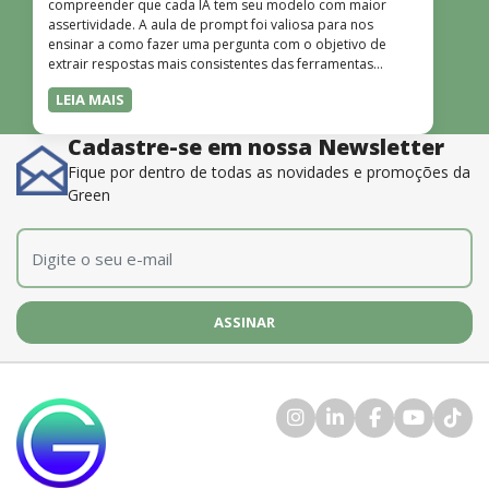
compreender que cada IA tem seu modelo com maior
assertividade. A aula de prompt foi valiosa para nos
ensinar a como fazer uma pergunta com o objetivo de
extrair respostas mais consistentes das ferramentas
disponíveis. O instrutor também é muito bom, além de
LEIA MAIS
dominar o conteúdo, possui uma didática que incentiva o
aprendizado.”
Cadastre-se em nossa Newsletter
Fique por dentro de todas as novidades e promoções da
Green
E-mail
*