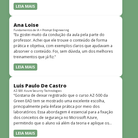
LEIA MAIS
Ana Loise
Fundamentos de IA + Prompt Engineering
“Eu gostei muito da condução da aula pela parte do
professor. Achei que ele trouxe o conteúdo de forma
prática e objetiva, com exemplos claros que ajudavam a
absorver o conteúdo. Foi, sem dúvida, um dos melhores
treinamentos que já fiz.”
LEIA MAIS
Luis Paulo De Castro
AZ-500: Azure Security Technologies
“Gostaria de deixar registrado que o curso AZ-500 da
Green EAD tem se mostrado uma excelente escolha,
principalmente pela ênfase prática por meio dos
laboratórios. Essa abordagem é essencial para a fixação
dos conceitos de segurança no Microsoft Azure,
permitindo que o aluno vá além da teoria e aplique os
conhecimentos em cenários reais e simulados. Outro
LEIA MAIS
ponto muito positivo é a didática do curso. O conteúdo é