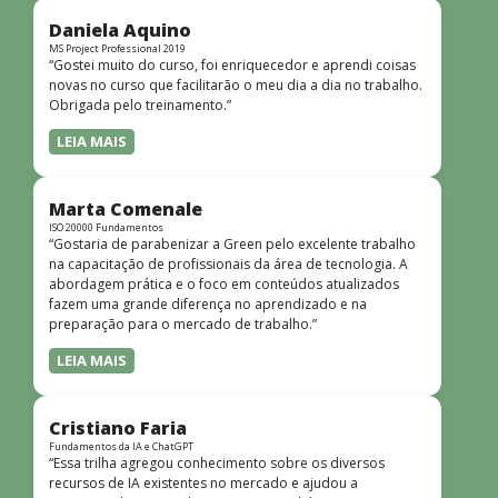
didática facilitou o aprendizado e tornou as aulas
dinâmicas e envolventes. Recomendo o curso para todos
Daniela Aquino
que desejam iniciar ou aprofundar seus conhecimentos em
MS Project Professional 2019
“Gostei muito do curso, foi enriquecedor e aprendi coisas
redes!”
novas no curso que facilitarão o meu dia a dia no trabalho.
Obrigada pelo treinamento.”
LEIA MAIS
Marta Comenale
ISO 20000 Fundamentos
“Gostaria de parabenizar a Green pelo excelente trabalho
na capacitação de profissionais da área de tecnologia. A
abordagem prática e o foco em conteúdos atualizados
fazem uma grande diferença no aprendizado e na
preparação para o mercado de trabalho.”
LEIA MAIS
Cristiano Faria
Fundamentos da IA e ChatGPT
“Essa trilha agregou conhecimento sobre os diversos
recursos de IA existentes no mercado e ajudou a