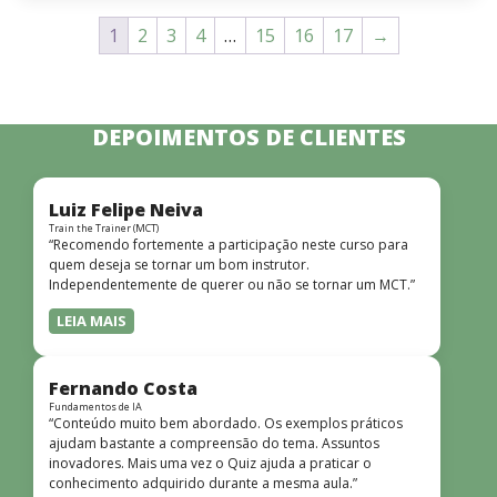
1
2
3
4
…
15
16
17
→
DEPOIMENTOS DE CLIENTES
Luiz Felipe Neiva
Train the Trainer (MCT)
“Recomendo fortemente a participação neste curso para
quem deseja se tornar um bom instrutor.
Independentemente de querer ou não se tornar um MCT.”
LEIA MAIS
Fernando Costa
Fundamentos de IA
“Conteúdo muito bem abordado. Os exemplos práticos
ajudam bastante a compreensão do tema. Assuntos
inovadores. Mais uma vez o Quiz ajuda a praticar o
conhecimento adquirido durante a mesma aula.”