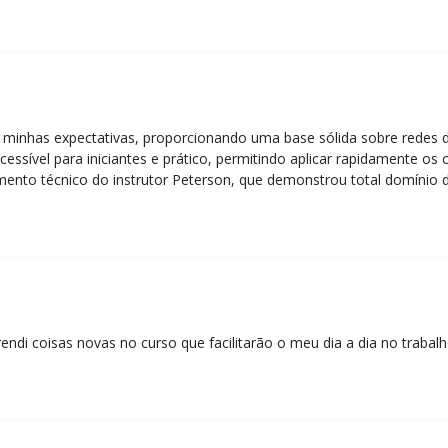
 minhas expectativas, proporcionando uma base sólida sobre redes 
essível para iniciantes e prático, permitindo aplicar rapidamente os
nto técnico do instrutor Peterson, que demonstrou total domínio d
ática facilitou o aprendizado e tornou as aulas dinâmicas e envolve
entos em redes!”
rendi coisas novas no curso que facilitarão o meu dia a dia no trabal