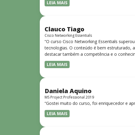
LEIA MAIS
Clauco Tiago
Cisco Networking Essentials
“O curso Cisco Networking Essentials superou
tecnologias. O conteúdo é bem estruturado, ac
destacar também a competência e o conhecime
complexos de forma clara e objetiva. Sua did
LEIA MAIS
desejam iniciar ou aprofundar seus conhecim
Daniela Aquino
MS Project Professional 2019
“Gostei muito do curso, foi enriquecedor e ap
LEIA MAIS