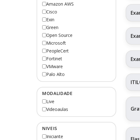
Amazon AWS
Cisco
Exa
Exin
Green
Open Source
Exa
Microsoft
PeopleCert
Exa
Fortinet
VMware
Palo Alto
ITI
MODALIDADE
Live
Gra
Videoaulas
NIVEIS
Iniciante
Ela