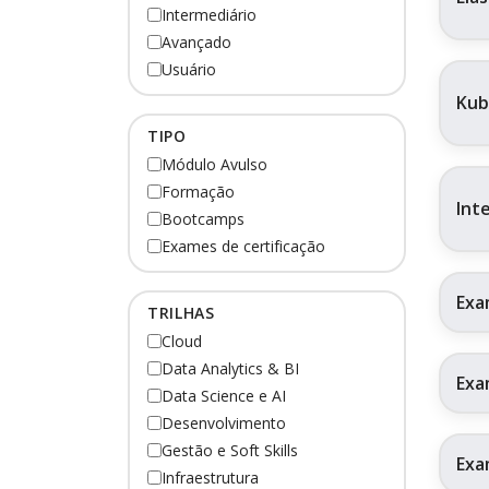
Intermediário
Avançado
Usuário
Kub
TIPO
Módulo Avulso
Formação
Int
Bootcamps
Exames de certificação
Exa
TRILHAS
Cloud
Data Analytics & BI
Exa
Data Science e AI
Desenvolvimento
Gestão e Soft Skills
Exa
Infraestrutura