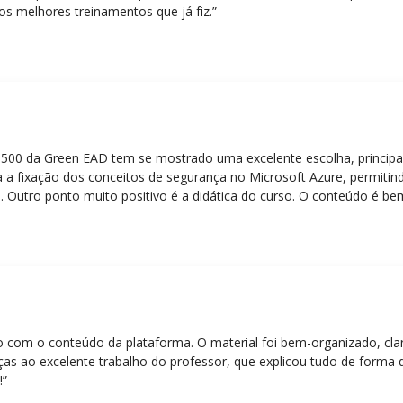
os melhores treinamentos que já fiz.”
Z-500 da Green EAD tem se mostrado uma excelente escolha, principa
 a fixação dos conceitos de segurança no Microsoft Azure, permitind
 Outro ponto muito positivo é a didática do curso. O conteúdo é be
 mesmo para quem não tem uma bagagem técnica muito avançada.”
eito com o conteúdo da plataforma. O material foi bem-organizado, cla
ças ao excelente trabalho do professor, que explicou tudo de forma 
!”