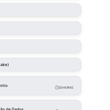
take)
ento
20 HORAS
ação de Dados