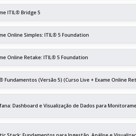
me ITIL® Bridge 5
me Online Simples: ITIL® 5 Foundation
me Online Retake: ITIL® 5 Foundation
L® Fundamentos (Versão 5) (Curso Live + Exame Online Re
fana: Dashboard e Visualização de Dados para Monitoram
stic Stack: Fundamentos para Ingestão, Análise e Visualiz