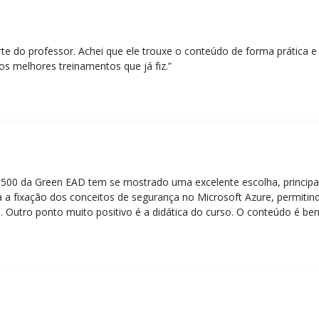
rte do professor. Achei que ele trouxe o conteúdo de forma prática 
os melhores treinamentos que já fiz.”
Z-500 da Green EAD tem se mostrado uma excelente escolha, principa
 a fixação dos conceitos de segurança no Microsoft Azure, permitind
 Outro ponto muito positivo é a didática do curso. O conteúdo é be
 mesmo para quem não tem uma bagagem técnica muito avançada.”