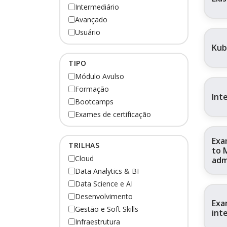
Intermediário
Avançado
Usuário
Kub
TIPO
Módulo Avulso
Formação
Int
Bootcamps
Exames de certificação
Exa
TRILHAS
to 
Cloud
adm
Data Analytics & BI
Data Science e AI
Desenvolvimento
Exa
Gestão e Soft Skills
inte
Infraestrutura