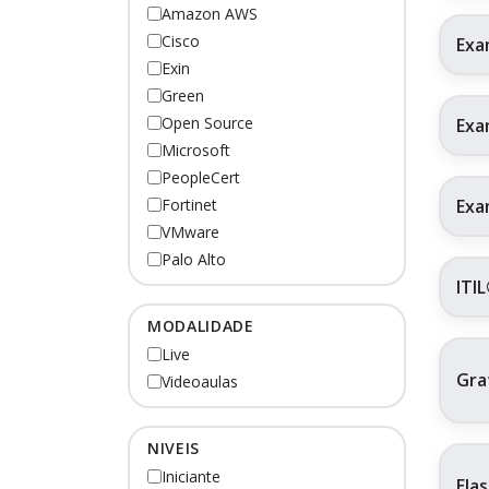
Amazon AWS
Cisco
Exa
Exin
Green
Open Source
Exa
Microsoft
PeopleCert
Exa
Fortinet
VMware
Palo Alto
ITI
MODALIDADE
Live
Gra
Videoaulas
NIVEIS
Iniciante
Ela