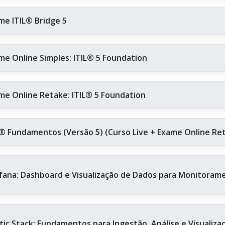
me ITIL® Bridge 5
me Online Simples: ITIL® 5 Foundation
me Online Retake: ITIL® 5 Foundation
L® Fundamentos (Versão 5) (Curso Live + Exame Online Re
fana: Dashboard e Visualização de Dados para Monitoram
stic Stack: Fundamentos para Ingestão, Análise e Visualiz