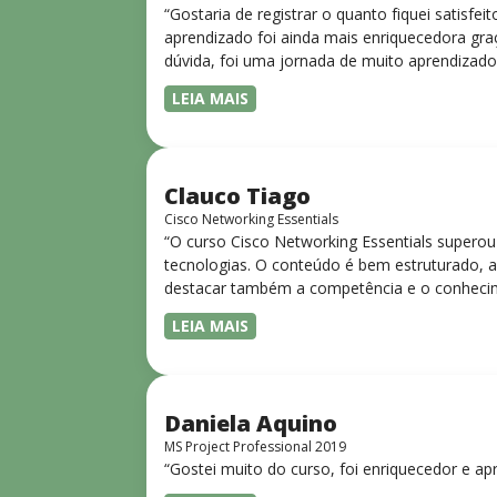
“Gostaria de registrar o quanto fiquei satisf
aprendizado foi ainda mais enriquecedora gra
dúvida, foi uma jornada de muito aprendizado
LEIA MAIS
Clauco Tiago
Cisco Networking Essentials
“O curso Cisco Networking Essentials superou
tecnologias. O conteúdo é bem estruturado, ac
destacar também a competência e o conhecime
complexos de forma clara e objetiva. Sua did
LEIA MAIS
desejam iniciar ou aprofundar seus conhecim
Daniela Aquino
MS Project Professional 2019
“Gostei muito do curso, foi enriquecedor e ap