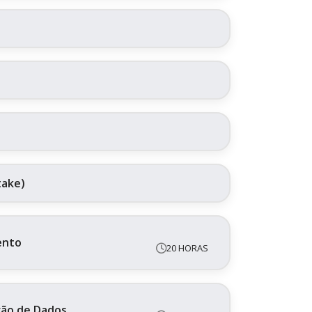
take)
ento
20 HORAS
ação de Dados