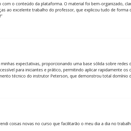
eito com o conteúdo da plataforma. O material foi bem-organizado, cla
ças ao excelente trabalho do professor, que explicou tudo de forma 
!”
 minhas expectativas, proporcionando uma base sólida sobre redes 
essível para iniciantes e prático, permitindo aplicar rapidamente os
nto técnico do instrutor Peterson, que demonstrou total domínio d
ática facilitou o aprendizado e tornou as aulas dinâmicas e envolve
entos em redes!”
rendi coisas novas no curso que facilitarão o meu dia a dia no trabal