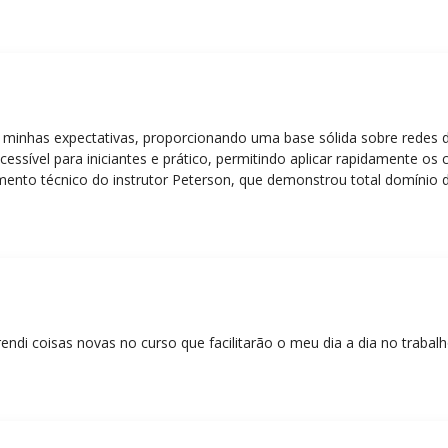
 minhas expectativas, proporcionando uma base sólida sobre redes 
essível para iniciantes e prático, permitindo aplicar rapidamente os
nto técnico do instrutor Peterson, que demonstrou total domínio d
ática facilitou o aprendizado e tornou as aulas dinâmicas e envolve
entos em redes!”
rendi coisas novas no curso que facilitarão o meu dia a dia no trabal