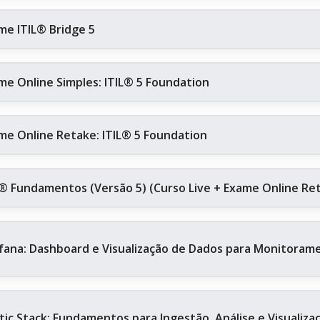
me ITIL® Bridge 5
me Online Simples: ITIL® 5 Foundation
me Online Retake: ITIL® 5 Foundation
L® Fundamentos (Versão 5) (Curso Live + Exame Online Re
fana: Dashboard e Visualização de Dados para Monitoram
stic Stack: Fundamentos para Ingestão, Análise e Visualiz