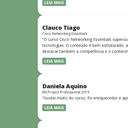
LEIA MAIS
Clauco Tiago
Cisco Networking Essentials
“O curso Cisco Networking Essentials superou
tecnologias. O conteúdo é bem estruturado, ac
destacar também a competência e o conhecime
complexos de forma clara e objetiva. Sua did
LEIA MAIS
desejam iniciar ou aprofundar seus conhecim
Daniela Aquino
MS Project Professional 2019
“Gostei muito do curso, foi enriquecedor e ap
LEIA MAIS