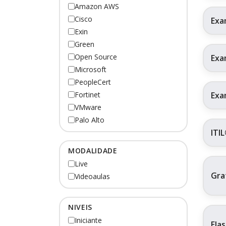
Amazon AWS
Cisco
Exa
Exin
Green
Open Source
Exa
Microsoft
PeopleCert
Exa
Fortinet
VMware
Palo Alto
ITI
MODALIDADE
Live
Gra
Videoaulas
NIVEIS
Iniciante
Ela