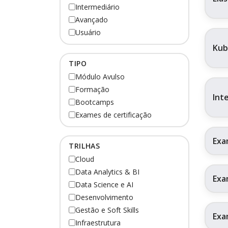
Intermediário
Avançado
Usuário
Kub
TIPO
Módulo Avulso
Formação
Int
Bootcamps
Exames de certificação
Exa
TRILHAS
Cloud
Data Analytics & BI
Exa
Data Science e AI
Desenvolvimento
Gestão e Soft Skills
Exa
Infraestrutura