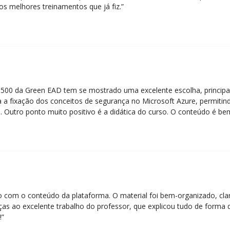
os melhores treinamentos que já fiz.”
Z-500 da Green EAD tem se mostrado uma excelente escolha, principa
 a fixação dos conceitos de segurança no Microsoft Azure, permitind
 Outro ponto muito positivo é a didática do curso. O conteúdo é be
 mesmo para quem não tem uma bagagem técnica muito avançada.”
eito com o conteúdo da plataforma. O material foi bem-organizado, cla
ças ao excelente trabalho do professor, que explicou tudo de forma 
!”