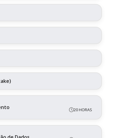
take)
ento
20 HORAS
ação de Dados