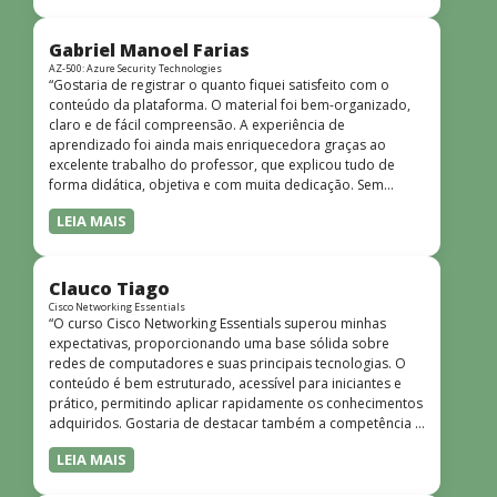
bem estruturado, claro e apresentado de forma
progressiva, o que facilita o entendimento mesmo para
quem não tem uma bagagem técnica muito avançada.”
Gabriel Manoel Farias
AZ-500: Azure Security Technologies
“Gostaria de registrar o quanto fiquei satisfeito com o
conteúdo da plataforma. O material foi bem-organizado,
claro e de fácil compreensão. A experiência de
aprendizado foi ainda mais enriquecedora graças ao
excelente trabalho do professor, que explicou tudo de
forma didática, objetiva e com muita dedicação. Sem
dúvida, foi uma jornada de muito aprendizado!”
LEIA MAIS
Clauco Tiago
Cisco Networking Essentials
“O curso Cisco Networking Essentials superou minhas
expectativas, proporcionando uma base sólida sobre
redes de computadores e suas principais tecnologias. O
conteúdo é bem estruturado, acessível para iniciantes e
prático, permitindo aplicar rapidamente os conhecimentos
adquiridos. Gostaria de destacar também a competência e
o conhecimento técnico do instrutor Peterson, que
LEIA MAIS
demonstrou total domínio do assunto e soube explicar
conceitos complexos de forma clara e objetiva. Sua