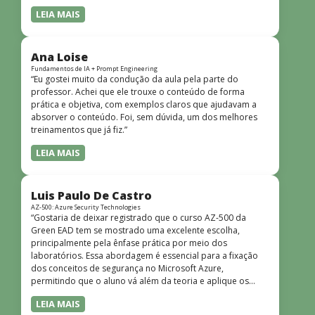
LEIA MAIS
Ana Loise
Fundamentos de IA + Prompt Engineering
“Eu gostei muito da condução da aula pela parte do
professor. Achei que ele trouxe o conteúdo de forma
prática e objetiva, com exemplos claros que ajudavam a
absorver o conteúdo. Foi, sem dúvida, um dos melhores
treinamentos que já fiz.”
LEIA MAIS
Luis Paulo De Castro
AZ-500: Azure Security Technologies
“Gostaria de deixar registrado que o curso AZ-500 da
Green EAD tem se mostrado uma excelente escolha,
principalmente pela ênfase prática por meio dos
laboratórios. Essa abordagem é essencial para a fixação
dos conceitos de segurança no Microsoft Azure,
permitindo que o aluno vá além da teoria e aplique os
conhecimentos em cenários reais e simulados. Outro
LEIA MAIS
ponto muito positivo é a didática do curso. O conteúdo é