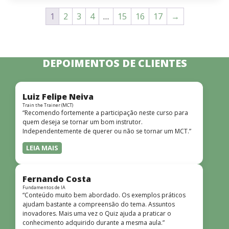
1
2
3
4
…
15
16
17
→
DEPOIMENTOS DE CLIENTES
Luiz Felipe Neiva
Train the Trainer (MCT)
“Recomendo fortemente a participação neste curso para
quem deseja se tornar um bom instrutor.
Independentemente de querer ou não se tornar um MCT.”
LEIA MAIS
Fernando Costa
Fundamentos de IA
“Conteúdo muito bem abordado. Os exemplos práticos
ajudam bastante a compreensão do tema. Assuntos
inovadores. Mais uma vez o Quiz ajuda a praticar o
conhecimento adquirido durante a mesma aula.”