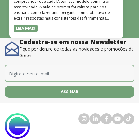
compreender que cada IA tem seu modelo com maior
assertividade. A aula de prompt foi valiosa para nos
ensinar a como fazer uma pergunta com o objetivo de
extrair respostas mais consistentes das ferramentas
disponíveis. O instrutor também é muito bom, além de
LEIA MAIS
dominar o conteúdo, possui uma didática que incentiva o
aprendizado.”
Cadastre-se em nossa Newsletter
Fique por dentro de todas as novidades e promoções da
Green
E-mail
*