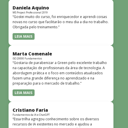
didática facilitou o aprendizado e tornou as aulas
dinâmicas e envolventes. Recomendo o curso para todos
Daniela Aquino
que desejam iniciar ou aprofundar seus conhecimentos em
MS Project Professional 2019
“Gostei muito do curso, foi enriquecedor e aprendi coisas
redes!”
novas no curso que facilitarão o meu dia a dia no trabalho.
Obrigada pelo treinamento.”
LEIA MAIS
Marta Comenale
ISO 20000 Fundamentos
“Gostaria de parabenizar a Green pelo excelente trabalho
na capacitação de profissionais da área de tecnologia. A
abordagem prática e o foco em conteúdos atualizados
fazem uma grande diferença no aprendizado e na
preparação para o mercado de trabalho.”
LEIA MAIS
Cristiano Faria
Fundamentos da IA e ChatGPT
“Essa trilha agregou conhecimento sobre os diversos
recursos de IA existentes no mercado e ajudou a