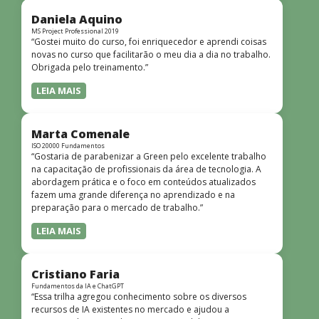
didática facilitou o aprendizado e tornou as aulas
dinâmicas e envolventes. Recomendo o curso para todos
Daniela Aquino
que desejam iniciar ou aprofundar seus conhecimentos em
MS Project Professional 2019
“Gostei muito do curso, foi enriquecedor e aprendi coisas
redes!”
novas no curso que facilitarão o meu dia a dia no trabalho.
Obrigada pelo treinamento.”
LEIA MAIS
Marta Comenale
ISO 20000 Fundamentos
“Gostaria de parabenizar a Green pelo excelente trabalho
na capacitação de profissionais da área de tecnologia. A
abordagem prática e o foco em conteúdos atualizados
fazem uma grande diferença no aprendizado e na
preparação para o mercado de trabalho.”
LEIA MAIS
Cristiano Faria
Fundamentos da IA e ChatGPT
“Essa trilha agregou conhecimento sobre os diversos
recursos de IA existentes no mercado e ajudou a