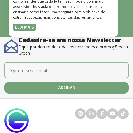
compreender que cada IA tem seu modelo com maior
assertividade. A aula de prompt foi valiosa para nos
ensinar a como fazer uma pergunta com o objetivo de
extrair respostas mais consistentes das ferramentas
disponíveis. O instrutor também é muito bom, além de
LEIA MAIS
dominar o conteúdo, possui uma didática que incentiva o
aprendizado.”
Cadastre-se em nossa Newsletter
Fique por dentro de todas as novidades e promoções da
Green
E-mail
*