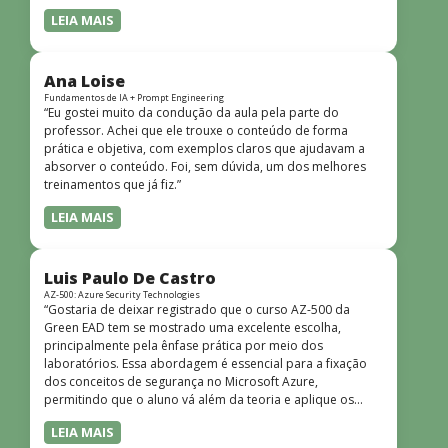
LEIA MAIS
Ana Loise
Fundamentos de IA + Prompt Engineering
“Eu gostei muito da condução da aula pela parte do
professor. Achei que ele trouxe o conteúdo de forma
prática e objetiva, com exemplos claros que ajudavam a
absorver o conteúdo. Foi, sem dúvida, um dos melhores
treinamentos que já fiz.”
LEIA MAIS
Luis Paulo De Castro
AZ-500: Azure Security Technologies
“Gostaria de deixar registrado que o curso AZ-500 da
Green EAD tem se mostrado uma excelente escolha,
principalmente pela ênfase prática por meio dos
laboratórios. Essa abordagem é essencial para a fixação
dos conceitos de segurança no Microsoft Azure,
permitindo que o aluno vá além da teoria e aplique os
conhecimentos em cenários reais e simulados. Outro
LEIA MAIS
ponto muito positivo é a didática do curso. O conteúdo é