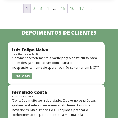
1
2
3
4
…
15
16
17
→
DEPOIMENTOS DE CLIENTES
Luiz Felipe Neiva
Train the Trainer (MCT)
“Recomendo fortemente a participação neste curso para
quem deseja se tornar um bom instrutor.
Independentemente de querer ou não se tornar um MCT.”
LEIA MAIS
Fernando Costa
Fundamentos de IA
“Conteúdo muito bem abordado. Os exemplos práticos
ajudam bastante a compreensão do tema. Assuntos
inovadores. Mais uma vez o Quiz ajuda a praticar o
conhecimento adquirido durante a mesma aula.”