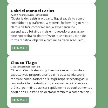
bem estruturado, claro e apresentado de forma
progressiva, o que facilita o entendimento mesmo para
quem não tem uma bagagem técnica muito avançada.”
Gabriel Manoel Farias
AZ-500: Azure Security Technologies
“Gostaria de registrar o quanto fiquei satisfeito com o
conteúdo da plataforma. O material foi bem-organizado,
claro e de fácil compreensão. A experiência de
aprendizado foi ainda mais enriquecedora graças ao
excelente trabalho do professor, que explicou tudo de
forma didática, objetiva e com muita dedicação. Sem
dúvida, foi uma jornada de muito aprendizado!”
LEIA MAIS
Clauco Tiago
Cisco Networking Essentials
“O curso Cisco Networking Essentials superou minhas
expectativas, proporcionando uma base sólida sobre
redes de computadores e suas principais tecnologias. O
conteúdo é bem estruturado, acessível para iniciantes e
prático, permitindo aplicar rapidamente os conhecimentos
adquiridos. Gostaria de destacar também a competência e
o conhecimento técnico do instrutor Peterson, que
LEIA MAIS
demonstrou total domínio do assunto e soube explicar
conceitos complexos de forma clara e objetiva. Sua