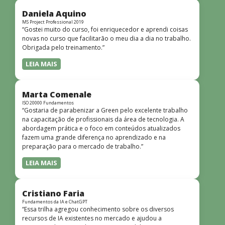
didática facilitou o aprendizado e tornou as aulas
dinâmicas e envolventes. Recomendo o curso para todos
Daniela Aquino
que desejam iniciar ou aprofundar seus conhecimentos em
MS Project Professional 2019
“Gostei muito do curso, foi enriquecedor e aprendi coisas
redes!”
novas no curso que facilitarão o meu dia a dia no trabalho.
Obrigada pelo treinamento.”
LEIA MAIS
Marta Comenale
ISO 20000 Fundamentos
“Gostaria de parabenizar a Green pelo excelente trabalho
na capacitação de profissionais da área de tecnologia. A
abordagem prática e o foco em conteúdos atualizados
fazem uma grande diferença no aprendizado e na
preparação para o mercado de trabalho.”
LEIA MAIS
Cristiano Faria
Fundamentos da IA e ChatGPT
“Essa trilha agregou conhecimento sobre os diversos
recursos de IA existentes no mercado e ajudou a