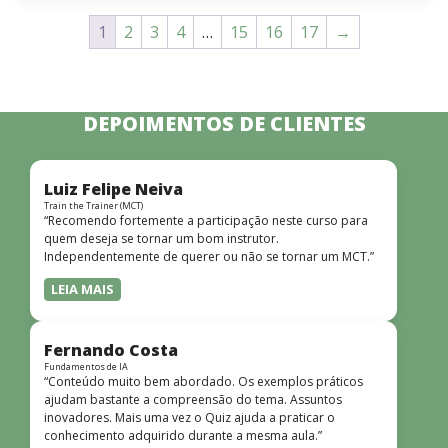
1
2
3
4
…
15
16
17
→
DEPOIMENTOS DE CLIENTES
Luiz Felipe Neiva
Train the Trainer (MCT)
“Recomendo fortemente a participação neste curso para
quem deseja se tornar um bom instrutor.
Independentemente de querer ou não se tornar um MCT.”
LEIA MAIS
Fernando Costa
Fundamentos de IA
“Conteúdo muito bem abordado. Os exemplos práticos
ajudam bastante a compreensão do tema. Assuntos
inovadores. Mais uma vez o Quiz ajuda a praticar o
conhecimento adquirido durante a mesma aula.”