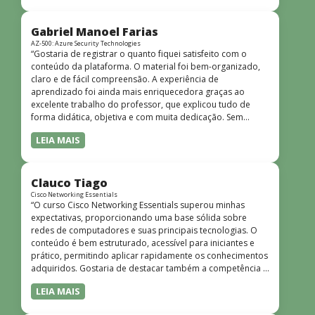
bem estruturado, claro e apresentado de forma
progressiva, o que facilita o entendimento mesmo para
quem não tem uma bagagem técnica muito avançada.”
Gabriel Manoel Farias
AZ-500: Azure Security Technologies
“Gostaria de registrar o quanto fiquei satisfeito com o
conteúdo da plataforma. O material foi bem-organizado,
claro e de fácil compreensão. A experiência de
aprendizado foi ainda mais enriquecedora graças ao
excelente trabalho do professor, que explicou tudo de
forma didática, objetiva e com muita dedicação. Sem
dúvida, foi uma jornada de muito aprendizado!”
LEIA MAIS
Clauco Tiago
Cisco Networking Essentials
“O curso Cisco Networking Essentials superou minhas
expectativas, proporcionando uma base sólida sobre
redes de computadores e suas principais tecnologias. O
conteúdo é bem estruturado, acessível para iniciantes e
prático, permitindo aplicar rapidamente os conhecimentos
adquiridos. Gostaria de destacar também a competência e
o conhecimento técnico do instrutor Peterson, que
LEIA MAIS
demonstrou total domínio do assunto e soube explicar
conceitos complexos de forma clara e objetiva. Sua