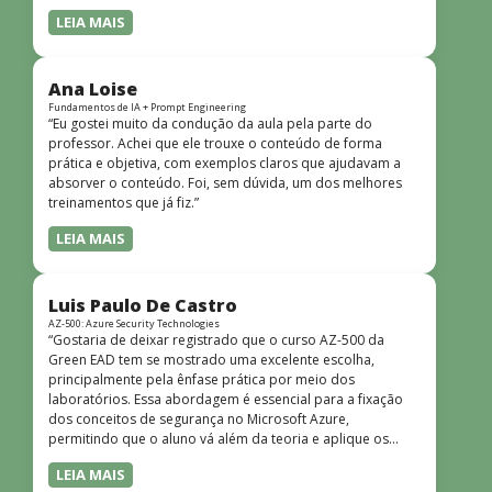
LEIA MAIS
Ana Loise
Fundamentos de IA + Prompt Engineering
“Eu gostei muito da condução da aula pela parte do
professor. Achei que ele trouxe o conteúdo de forma
prática e objetiva, com exemplos claros que ajudavam a
absorver o conteúdo. Foi, sem dúvida, um dos melhores
treinamentos que já fiz.”
LEIA MAIS
Luis Paulo De Castro
AZ-500: Azure Security Technologies
“Gostaria de deixar registrado que o curso AZ-500 da
Green EAD tem se mostrado uma excelente escolha,
principalmente pela ênfase prática por meio dos
laboratórios. Essa abordagem é essencial para a fixação
dos conceitos de segurança no Microsoft Azure,
permitindo que o aluno vá além da teoria e aplique os
conhecimentos em cenários reais e simulados. Outro
LEIA MAIS
ponto muito positivo é a didática do curso. O conteúdo é