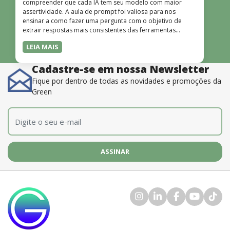
compreender que cada IA tem seu modelo com maior
assertividade. A aula de prompt foi valiosa para nos
ensinar a como fazer uma pergunta com o objetivo de
extrair respostas mais consistentes das ferramentas
disponíveis. O instrutor também é muito bom, além de
LEIA MAIS
dominar o conteúdo, possui uma didática que incentiva o
aprendizado.”
Cadastre-se em nossa Newsletter
Fique por dentro de todas as novidades e promoções da
Green
E-mail
*